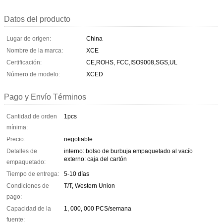
Datos del producto
Lugar de origen:
China
Nombre de la marca:
XCE
Certificación:
CE,ROHS, FCC,ISO9008,SGS,UL
Número de modelo:
XCED
Pago y Envío Términos
Cantidad de orden
1pcs
mínima:
Precio:
negotiable
Detalles de
interno: bolso de burbuja empaquetado al vacío
externo: caja del cartón
empaquetado:
Tiempo de entrega:
5-10 días
Condiciones de
T/T, Western Union
pago:
Capacidad de la
1, 000, 000 PCS/semana
fuente: