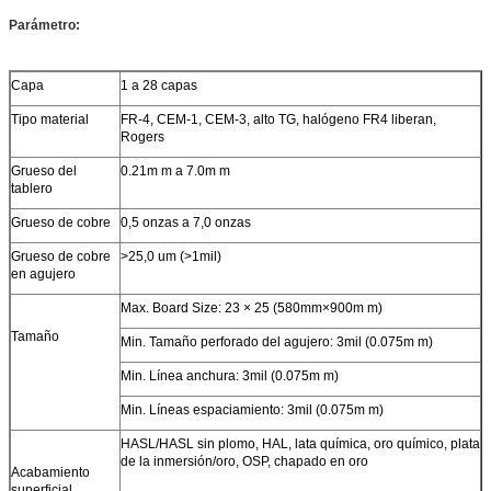
Parámetro:
Capa
1 a 28 capas
Tipo material
FR-4, CEM-1, CEM-3, alto TG, halógeno FR4 liberan,
Rogers
Grueso del
0.21m m a 7.0m m
tablero
Grueso de cobre
0,5 onzas a 7,0 onzas
Grueso de cobre
>25,0 um (>1mil)
en agujero
Max. Board Size: 23 × 25 (580mm×900m m)
Tamaño
Min. Tamaño perforado del agujero: 3mil (0.075m m)
Min. Línea anchura: 3mil (0.075m m)
Min. Líneas espaciamiento: 3mil (0.075m m)
HASL/HASL sin plomo, HAL, lata química, oro químico, plata
de la inmersión/oro, OSP, chapado en oro
Acabamiento
superficial