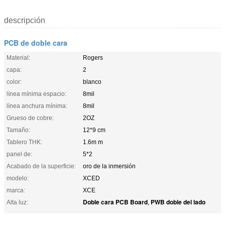
descripción
PCB de doble cara
Material:
Rogers
capa:
2
color:
blanco
línea mínima espacio:
8mil
línea anchura mínima:
8mil
Grueso de cobre:
2OZ
Tamaño:
12*9 cm
Tablero THK:
1.6m m
panel de:
5*2
Acabado de la superficie:
oro de la inmersión
modelo:
XCED
marca:
XCE
Doble cara PCB Board
PWB doble del lado
Alta luz:
,