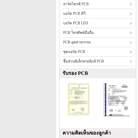
ฮาร์ดไดรฟ์ PCB
บอร์ด PCB ทีวี
บอร์ด PCB LED
PCB โทรศัพท์มือถือ
PCB อุตสาหกรรม
ชุดบอร์ด PCB
ชิ้นส่วนอิเล็กทรอนิกส์ PCB
รับรอง PCB
ความคิดเห็นของลูกค้า