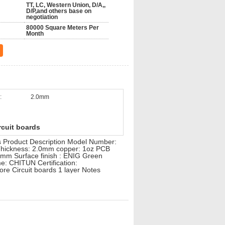
TT, LC, Western Union, D/A,,
D/P,and others base on
negotiation
80000 Square Meters Per
Month
:
2.0mm
rcuit boards
s Product Description Model Number:
Thickness: 2.0mm copper: 1oz PCB
.0mm Surface finish : ENIG Green
e: CHITUN Certification:
re Circuit boards 1 layer Notes