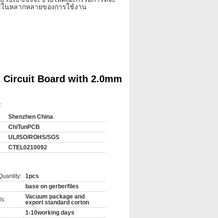
ปใช้ในหลากหลายของการใช้งาน
 Circuit Board with 2.0mm
:
Shenzhen China
ChiTunPCB
UL/ISO/ROHS/SGS
CTEL0210092
uantity:
1pcs
base on gerberfiles
Vacuum package and
s:
export standard corton
1-10working days