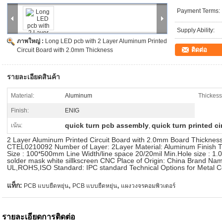
Payment Terms:
Supply Ability:
ภาพใหญ่ :
Long LED pcb with 2 Layer Aluminum Printed
ติดต่อ
Circuit Board with 2.0mm Thickness
รายละเอียดสินค้า
Material:
Aluminum
Thickess
Finish:
ENIG
quick turn pcb assembly
quick turn printed ci
เน้น:
,
2 Layer Aluminum Printed Circuit Board with 2.0mm Board Thicknes
CTEL0210092 Number of Layer: 2Layer Material: Aluminum Finish 
Size : 100*500mm Line Width/line space 20/20mil Min.Hole size : 1
solder mask white sillkscreen CNC Place of Origin: China Brand Nam
UL,ROHS,ISO Standard: IPC standard Technical Options for Metal Co
,
,
แท็ก:
PCB แบบยืดหยุ่น
PCB แบบยืดหยุ่น
แผงวงจรคอมพิวเตอร์
รายละเอียดการติดต่อ