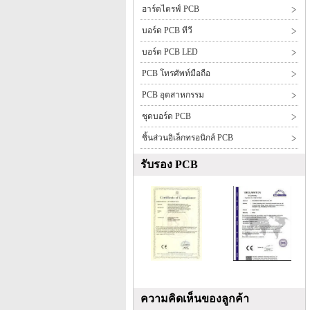
ฮาร์ดไดรฟ์ PCB
บอร์ด PCB ทีวี
บอร์ด PCB LED
PCB โทรศัพท์มือถือ
PCB อุตสาหกรรม
ชุดบอร์ด PCB
ชิ้นส่วนอิเล็กทรอนิกส์ PCB
รับรอง PCB
ความคิดเห็นของลูกค้า