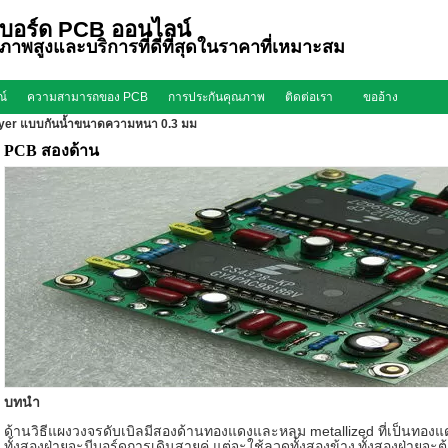
บอร์ด PCB ออนไลน์
ุณภาพสูงและบริการที่ดีที่สุดในราคาที่เหมาะสม
ณ์
ความสามารถของ PCB
การประกันคุณภาพ
ติดต่อเรา
ขออ้าง
layer แบบกันน้ำขนาดความหนา 0.3 มม
PCB สองด้าน
บทนำ
ด้านวิธีแผงวงจรดับเบิลมีสองด้านทองแดงและหลุม metallized ที่เป็นท
ทั้งสองฝ่ายจะมีบอร์ดการเดินสายคู่ แต่จะใช้ลวดทั้งสองข้าง
ทั้งสองฝ่ายจะต้