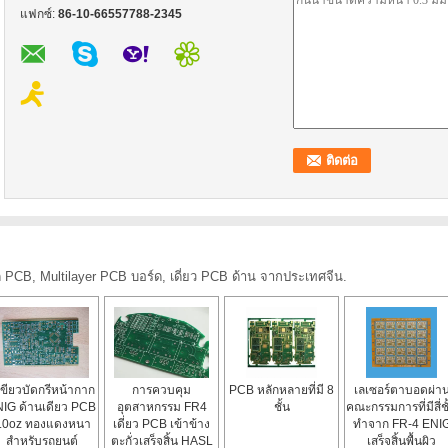
แฟกซ์:
86-10-66557788-2345
ร์ด PCB, Multilayer PCB บอร์ด, เดี่ยว PCB ด้าน จากประเทศจีน.
เขียวบัดกรีหน้ากาก
การควบคุม
PCB หลักหลายที่มี 8
เลเซอร์ตาบอดผ่า
IG ด้านเดียว PCB
อุตสาหกรรม FR4
ชั้น
คณะกรรมการที่มีสี่ชั
.0oz ทองแดงหนา
เดี่ยว PCB เข้าข้าง
ทำจาก FR-4 ENI
สำหรับรถยนต์
ตะกั่วเสร็จสิ้น HASL
เสร็จสิ้นพื้นผิว