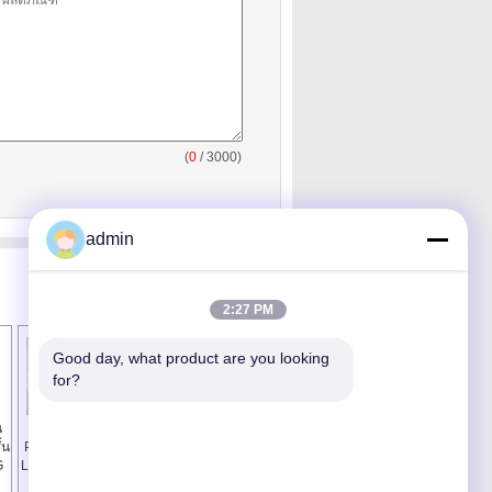
(
0
/ 3000)
admin
2:27 PM
Good day, what product are you looking 
for?
น
สองชั้น LED บอร์ด
สองด้านคณะกรรมกา
้น
PCB สำหรับไฟ / ไฟ
รอลูมิเนียมวงจรไฟ
G
LED การประกอบแผง
LED / คณะ PWB กับ
วงจร
1oz ทองแดง