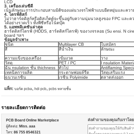
LCD
3. เครื่องเล่นซีดี
เน้นลักษณะการประกอบสามมิติของแผ่นวงจรไฟฟ้าแบบยืดหยุ่นและคว
4. ไดรฟ์ดิสก์
ไม่ว่าฮาร์ดดิสก์หรือดิสเก็ตต์จะขึ้นอยู่กับความนุ่มนวลสูงของ FPC แล
ได้อย่างรวดเร็ว
ทั้งพีซีหรือโน้ตบุ๊ค
5. แอพพลิเคชันล่าสุด
ฮาร์ดดิสก์ไดรฟ์ (HDDS, ฮาร์ดดิสก์ไดรฟ์) ของวงจรลอย (Su ensi. N c
board ฯลฯ
ข้อมูลจำเพาะ
ชนิด
Multilayer CB
ใบสมัคร
สี
สีน้ำเงิน
ลักษณะ
ความแข็งของเครื่อง
เข้มงวด
วาง
วัสดุ
PET / PC
I nsulation Materi
ฉัน nsulation ชั้น thichness
ทั่วไป
Antiflaming Speci
เทคนิคการผลิต
กระดาษฟอยล์รีด
วัสดุเสริมแรง
ฉนวนเรซิน
เรซิน Polyimide
ตลาดส่งออก
,
,
แท็ก:
บอร์ด pcba
hdi pcb
pcbs หลายชั้น
รายละเอียดการติดต่อ
ส่งคำถามของคุณกับเราโด
PCB Board Online Marketplace
ผู้ติดต่อ:
Miss. aaa
โทร:
86 755 8546321