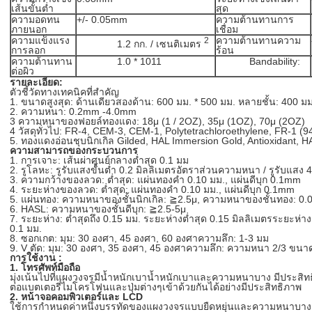
เส้นขั้นต่ำ
สุด
ความอดทน
+/- 0.05mm
ความต้านทานการ
ภายนอก
เชื่อม
ความแข็งแรง
ความต้านทานความ
2
1.2 กก. / เซนติเมตร
การลอก
ร้อน
ความต้านทาน
1.0 * 1011
Bandability:
ต่อผิว
รายละเอียด:
ตัวชี้วัดทางเทคนิคที่สำคัญ
1. ขนาดสูงสุด: ด้านเดียวสองด้าน: 600 มม. * 500 มม. หลายชั้น: 400 ม
2. ความหนา: 0.2mm -4.0mm
3 ความหนาของฟอยล์ทองแดง: 18μ (1 / 2OZ), 35μ (1OZ), 70μ (2OZ)
4 วัสดุทั่วไป: FR-4, CEM-3, CEM-1, Polytetrachloroethylene, FR-1 (
5. ทองแดงอ่อนชุบนิกเกิล Gilded, HAL Immersion Gold, Antioxidant, 
ความสามารถของกระบวนการ
1. การเจาะ: เส้นผ่าศูนย์กลางต่ำสุด 0.1 มม
2. รูโลหะ: รูรับแสงขั้นต่ำ 0.2 มิลลิเมตรอัตราส่วนความหนา / รูรับแสง 4
3. ความกว้างของลวด: ต่ำสุด: แผ่นทองคำ 0.10 มม., แผ่นดีบุก 0.1mm
4. ระยะห่างของลวด: ต่ำสุด: แผ่นทองคำ 0.10 มม., แผ่นดีบุก 0.1mm
5. แผ่นทอง: ความหนาของชั้นนิกเกิล: ≧2.5μ, ความหนาของชั้นทอง: 0
6. HASL: ความหนาของชั้นดีบุก: ≧2.5-5μ
7. ระยะห่าง: ต่ำสุดถึง 0.15 มม. ระยะห่างต่ำสุด 0.15 มิลลิเมตรระยะห่า
0.1 มม.
8. ซอกเกต: มุม: 30 องศา, 45 องศา, 60 องศาความลึก: 1-3 มม
9. V ตัด: มุม: 30 องศา, 35 องศา, 45 องศาความลึก: ความหนา 2/3 ขนาด
การใช้งาน
:
1. โทรศัพท์มือถือ
มุ่งเน้นไปที่แผงวงจรมีน้ำหนักเบาน้ำหนักเบาและความหนาบาง
มีประสิ
ต่อแบตเตอรี่ไมโครโฟนและปุ่มต่างๆเข้าด้วยกันได้อย่างมีประสิทธิภาพ
2. หน้าจอคอมพิวเตอร์และ LCD
ใช้การกำหนดค่าหนึ่งบรรทัดของแผงวงจรแบบยืดหยุ่นและความหนาบาง