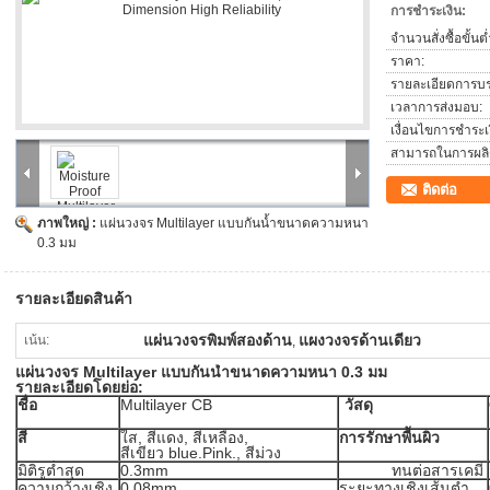
การชำระเงิน:
จำนวนสั่งซื้อขั้นต่
ราคา:
รายละเอียดการบร
เวลาการส่งมอบ:
เงื่อนไขการชำระเง
สามารถในการผลิ
ติดต่อ
ภาพใหญ่ :
แผ่นวงจร Multilayer แบบกันน้ำขนาดความหนา
0.3 มม
รายละเอียดสินค้า
แผ่นวงจรพิมพ์สองด้าน
แผงวงจรด้านเดียว
เน้น:
,
แผ่นวงจร Multilayer แบบกันน้ำขนาดความหนา 0.3 มม
รายละเอียดโดยย่อ:
ชื่อ
Multilayer CB
วัสดุ
สี
ใส, สีแดง, สีเหลือง,
การรักษาพื้นผิว
สีเขียว blue.Pink., สีม่วง
มิติรูต่ำสุด
0.3mm
ทนต่อสารเคมี
ความกว้างเชิง
0.08mm
ระยะทางเชิงเส้นต่ำ