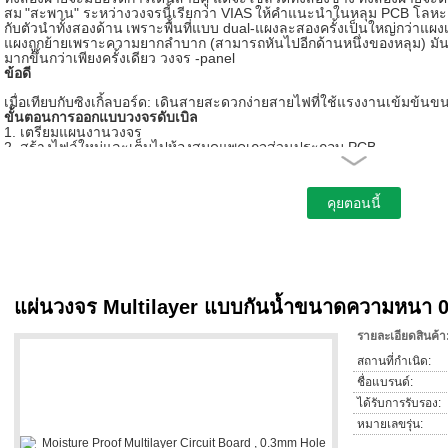
สม
"สะพาน" ระหว่างวงจรนี้เรียกว่า VIAS
ให้คำแนะนำในหลุม PCB โลหะเต็
กับตัวนำทั้งสองด้าน
เพราะพื้นที่แบบ dual-แผงละสองครั้งเป็นใหญ่กว่าแผงเ
แผงถูกย้ายเพราะความยากลำบาก (สามารถหันไปอีกด้านหนึ่งของหลุม) มั
มากขึ้นกว่าเพียงครั้งเดียว วงจร -panel
ข้อดี
เมื่อเทียบกับซิงเกิ้ลบอร์ด: เดินสายสะดวกง่ายสายไฟที่ใช้แรงงานเข้มข้น
ขั้นตอนการออกแบบวงจรดับเบิล
1. เตรียมแผนงานวงจร
2. สร้างไฟล์ใหม่และเต็มไปห้องสมุดแพคเกจส่วนประกอบ PCB
3 การวางแผนคณะกรรมการ
4 ลงไปในตารางของเครือข่ายและส่วนประกอบ
5, ส่วนประกอบรูปแบบอัตโนมัติ
6 การปรับรูปแบบ
7 การวิเคราะห์ความหนาแน่นของเครือข่าย
8 กฎการเดินสายตั้ง
9 เส้นทางโดยอัตโนมัติ
10 ปรับสายไฟด้วยตนเอง
แผ่นวงจร Multilayer แบบกันน้ำขนาดความหนา 0
รายละเอียดสินค้า
สถานที่กำเนิด:
ชื่อแบรนด์:
ได้รับการรับรอง:
หมายเลขรุ่น: