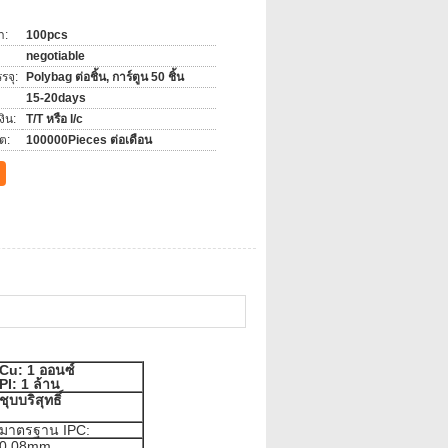
ำ:
100pcs
negotiable
รจุ:
Polybag ต่อชิ้น, การ์ตูน 50 ชิ้น
15-20days
ิน:
T/T หรือ l/c
ต:
100000Pieces ต่อเดือน
Cu: 1 ออนซ์
PI: 1 ล้าน
ชุบบริสุทธิ์
มาตรฐาน IPC:
0.08mm