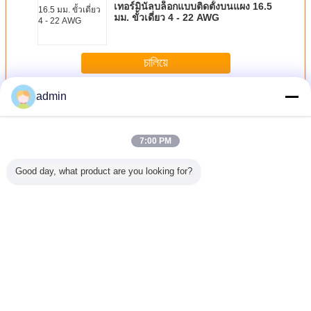
เทอร์มินัลบล็อกแบบติดตั้งบนแผง 16.5
มม. ขั้วเดี่ยว 4 - 22 AWG
চালিয়ে
admin
เดี่ยว PCB ด้าน
มากกว่า
7:00 PM
Good day, what product are you looking for?
าด้าน PCB
สีเขียวบัดกรี
การควบคุม
1.6mm 2oz
ด้านเดีย
อมแช่ดีบุก
หน้ากาก ENIG
อุตสาหกรรม FR4
ทองแดง FR4 เดี่ยว
1.5mm ค
ด้านเดียว PCB
เดี่ยว PCB เข้าข้าง
PCB เข้าข้างฟรี
คณะกรร
2.0oz ทองแดงหนา
ตะกั่วเสร็จสิ้น
HASL ตะกั่วเคลือบ
สำหรับรถยนต์
HASL ฟรี
ผิว
เปลี่ยนภาษา
Thai