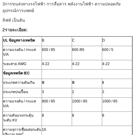
3การขนส่งทางรถไฟฟ้า การสื่อสาร พลังงานไฟฟ้า ความปลอดภัย
อุปกรณ์การแพทย์
ลิฟท์ เป็นต้น
2รายละเอียด:
UL ข้อมูลทางเทคนิค
B
C
D
ความแรงดัน / กระแส
600 / 85
600 /85
600 / 5
V/A
ระยะสาย AWG
4-22
4-22
4-22
ข้อมูลเทคนิค IEC
ประเภทความดันเกิน
Ⅲ
Ⅲ
Ⅱ
ประเภทปนเปื้อน
3
2
2
ความแรงดัน / กระแส
800 / 85
1000 / 85
1000 / 85
V/A
ความดันแรงกระตุ้น
8
8
8
ระดับ KV
ความจุการเชื่อมต่อระดับ
16
2
ปริมาณ mm