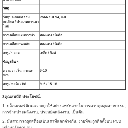
วัสดุ
วัสดุประกอบความ
PA66 / UL94, V-0
ละเอียด / ประเภทการเผา
ไหม้
การเคลือบแผ่นการนํา
ทองแดง / นิเคิล
การเคลือบกรงคลับ
ทองแดง / นิเคิล
สกรู / ปลอต
เหล็ก / ซิงค์
ข้อมูลอื่น ๆ
ความยาวในการถอด
9-10
mm
สกรู / ทอร์ค / lbf
M 5 / 15-18
3คุณสมบัติ ประโยชน์:
1. บล็อคเทอร์มิเนลเจาะถูกใช้อย่างแพร่หลายในการควบคุมอุตสาหกรรม,
การจําหน่ายพลังงาน, ประหยัดพลังงาน, เป็นต้น
2. มันสามารถถูกสต็อปเป็นเสาที่แตกต่างกัน, ง่ายที่จะถูกติดตั้งบน PCB
หรือบอร์ดควบคุม,