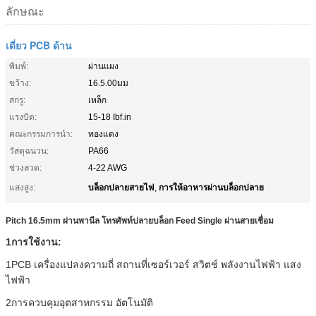
ลักษณะ
เดี่ยว PCB ด้าน
พิมพ์:
ผ่านแผง
ขว้าง:
16.5.00มม
สกรู:
เหล็ก
แรงบิด:
15-18 Ibf.in
คณะกรรมการนำ:
ทองแดง
วัสดุฉนวน:
PA66
ช่วงลวด:
4-22 AWG
บล็อกปลายสายไฟ
การให้อาหารผ่านบล็อกปลาย
แสงสูง:
,
Pitch 16.5mm ผ่านพานีล โทรศัพท์ปลายบล็อก Feed Single ผ่านสายเชื่อม
1การใช้งาน:
1PCB เครื่องแปลงความถี่ สถานที่เซอร์เวอร์ สวิตช์ พลังงานไฟฟ้า แสง
ไฟฟ้า
2การควบคุมอุตสาหกรรม อัตโนมัติ