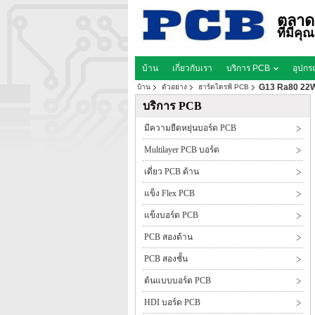
ตลาด
ที่มีค
บ้าน
เกี่ยวกับเรา
บริการ PCB
อุปกร
G13 Ra80 22W 
บ้าน
ตัวอย่าง
ฮาร์ดไดรฟ์ PCB
บริการ PCB
มีความยืดหยุ่นบอร์ด PCB
Multilayer PCB บอร์ด
เดี่ยว PCB ด้าน
แข็ง Flex PCB
แข็งบอร์ด PCB
PCB สองด้าน
PCB สองชั้น
ต้นแบบบอร์ด PCB
HDI บอร์ด PCB