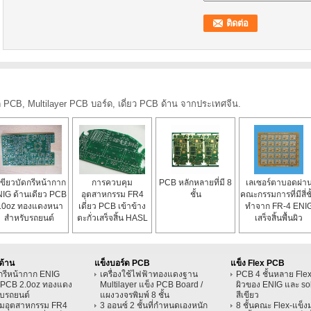
ร์ด PCB, Multilayer PCB บอร์ด, เดี่ยว PCB ด้าน จากประเทศจีน.
เขียวบัดกรีหน้ากาก
การควบคุม
PCB หลักหลายที่มี 8
เลเซอร์ตาบอดผ่า
IG ด้านเดียว PCB
อุตสาหกรรม FR4
ชั้น
คณะกรรมการที่มีสี่ชั
.0oz ทองแดงหนา
เดี่ยว PCB เข้าข้าง
ทำจาก FR-4 ENI
สำหรับรถยนต์
ตะกั่วเสร็จสิ้น HASL
เสร็จสิ้นพื้นผิว
ฟรี
ด้าน
แข็งบอร์ด PCB
แข็ง Flex PCB
ดกรีหน้ากาก ENIG
เครื่องใช้ไฟฟ้าทองแดงฐาน
PCB 4 ชั้นหลาย Flex
ว PCB 2.0oz ทองแดง
Multilayer แข็ง PCB Board /
ผิวของ ENIG และ s
บรถยนต์
แผงวงจรพิมพ์ 8 ชั้น
สีเขียว
มอุตสาหกรรม FR4
3 ออนซ์ 2 ชั้นที่กำหนดเองหนัก
8 ชั้นคณะ Flex-แข็ง