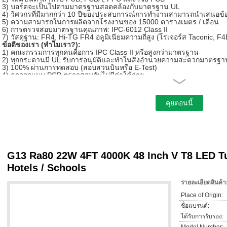
3) บอร์ดจะเป็นไปตามมาตรฐานสอดคล้องกับมาตรฐาน UL
4) วิศวกรที่มีมากกว่า 10 ปีของประสบการณ์การทำงานสามารถนำเสนอข้อ
5) ความสามารถในการผลิตจากโรงงานของ 15000 ตารางเมตร / เดือน
6) การตรวจสอบมาตรฐานคุณภาพ: IPC-6012 Class II
7) วัสดุฐาน: FR4, Hi-TG FR4 อลูมิเนียมความถี่สูง (โรเจอร์ส Taconic, F4
ข้อดีของเรา (ทำไมเรา?):
1) คณะกรรมการทุกคนคือการ IPC Class II หรือสูงกว่ามาตรฐาน
2) ทุกกระดานมี UL รับการอนุมัติและทำในสิ่งอำนวยความสะดวกมาตรฐา
3) 100% ผ่านการทดสอบ (สอบสวนบินหรือ E-Test)
4) กฎออกแบบ PCB ตรวจสอบกับไม่มีค่าใช้จ่าย
5) การทดสอบความต้านทานการควบคุม
6) panelizing ฟรี
7) ในราคาพิเศษ / แพคเกจบริการสำหรับคู่ค้า
8) การสนับสนุนด้านวิศวกรรมระดับมืออาชีพ
เราทำงานร่วมกับลูกค้าอย่างใ
ตาม
9) ส่งมอบตรงเวลา
10) ไม่มีขั้นต่ำ / สั่งซื้อสูงสุด
11) จัดส่งทั่วโลก
คำถามที่พบบ่อย
G13 Ra80 22W 4FT 4000K 48 Inch V T8 LED T
สิ่งที่เป็นอยู่ขนาดหลุม?
Hotels / Schools
14 mils 150 mils - 1 ล้านบาทเพิ่มขึ้นทีละ
150 mils 200 mils - เพิ่มทีละ 5 ล้านบาท
รายละเอียดสินค้า
สูงกว่า 200 mils - หลุมจะถูกส่งออก
เราจะใช้การฝึกซ้อมในหน่วยอิมพีเรียล
ไฟล์ที่ส่งในหน่วยเมตริก (mm) จะถู
Place of Origin:
มนได้ถึงล้านบาทต่อไป
ชื่อแบรนด์:
ฉันกำลังที่ใช้ในการออกแบบในหน่วยเมตริกในขณะที่เว็บไซต์ที่มีการระบุไว
ได้รับการรับรอง:
สามารถดู?