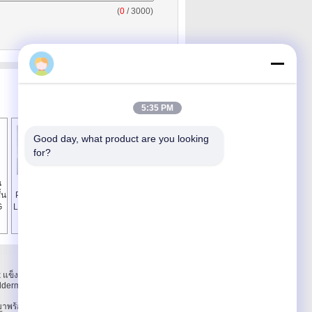
(
0
/ 3000)
admin
5:35 PM
Good day, what product are you looking 
for?
น
สองชั้น LED บอร์ด
สองด้านคณะกรรมกา
้น
PCB สำหรับไฟ / ไฟ
รอลูมิเนียมวงจรไฟ
G
LED การประกอบแผง
LED / คณะ PWB กับ
วงจร
1oz ทองแดง
ติดต่อเรา
 แข็งกับ
ติดต่อเรา
oldermask
ขอใบเสนอราคา
E-Mail
มาพร้อม
แผนผังเว็บไซต์