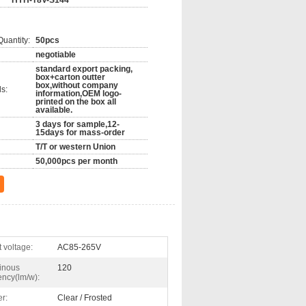
HYH-T8V-S144
นเดียวกับนิ้วสำหรับมิติ
่คณะกรรมการ
ที่ต่ำสุดที่ขนาดของช่อง
uantity:
50pcs
ำขอพิเศษ" ส่วนเพื่อให้วิศวกร CAM ของเรา
negotiable
าอาจจะมองข้ามมัน
ให้แน่ใจว่าเป็นที่เรารู้จักกัน
standard export packing,
box+carton outter
box,without company
s:
information,OEM logo-
printed on the box all
available.
3 days for sample,12-
15days for mass-order
T/T or western Union
50,000pcs per month
t voltage:
AC85-265V
inous
120
iency(lm/w):
r:
Clear / Frosted