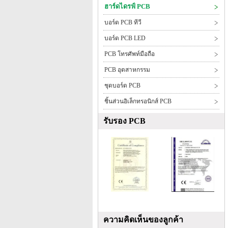
ฮาร์ดไดรฟ์ PCB
บอร์ด PCB ทีวี
บอร์ด PCB LED
PCB โทรศัพท์มือถือ
PCB อุตสาหกรรม
ชุดบอร์ด PCB
ชิ้นส่วนอิเล็กทรอนิกส์ PCB
รับรอง PCB
ความคิดเห็นของลูกค้า