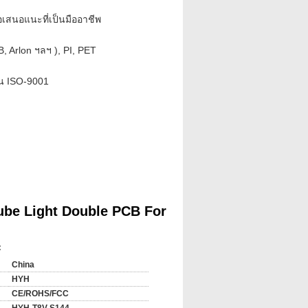
เสนอแนะที่เป็นมืออาชีพ
B, Arlon ฯลฯ ), PI, PET
น ISO-9001
กล้ชิดเพื่อให้แน่ใจว่าบอร์ดที่มีมาตรฐาน
ube Light Double PCB For
:
กแปลงเป็นหน่วยอิมพีเรียล (mils) และโค้ง
China
HYH
้ในหน่วยอิมพีเรียล
มีแผนภูมิการแปลงฉัน
CE/ROHS/FCC