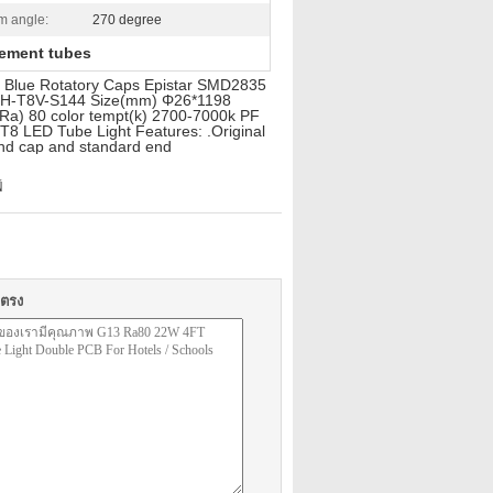
m angle:
270 degree
cement tubes
Blue Rotatory Caps Epistar SMD2835
 HYH-T8V-S144 Size(mm) Φ26*1198
Ra) 80 color tempt(k) 2700-7000k PF
T8 LED Tube Light Features: .Original
 end cap and standard end
์
ยตรง