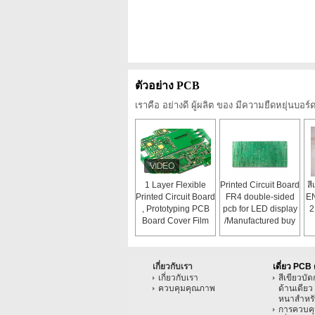
ตัวอย่าง PCB
เราคือ อย่างดี ผู้ผลิต ของ มีความยืดหยุ่นบอ
1 Layer Flexible
Printed Circuit Board
สี
Printed Circuit Board
FR4 double-sided
EN
, Prototyping PCB
pcb for LED display
2
Board Cover Film
/Manufactured buy
own factory/94v0
pcb board
เกี่ยวกับเรา
เดี่ยว PCB 
เกี่ยวกับเรา
สีเขียวบั
ควบคุมคุณภาพ
ด้านเดีย
หนาสำหรั
การควบคุ