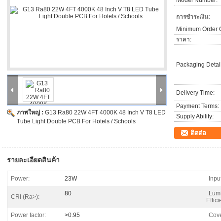
Model Number:
เมื่อขออ้างออนไลน์แบบฟอร์มใบเสนอราคาสามารถจัดการมิลลิเมตรหน่วยเช่
ฉันจะระบุพิลึกภายใน / มิลลิ่งในการออกแบบของฉันได้อย่างไร
การชำระเงิน:
ทั้งหมดภายในพิลึก / ช่อง / Milling ควรมีการระบุในชั้นเดียวกันคือร่างที
Minimum Order Q
routable เป็น 32 mils
ในช่วงเวลาที่สั่งซื้อโปรดระบุความต้องการนี้ใน "ค
ราคา:
คือการตระหนักถึงมัน
นี้ไม่ได้เป็นสิ่งที่เรามักจะพบ - เพื่อให้มีโอกาสที่เร
Packaging Detail
Delivery Time:
Payment Terms:
ภาพใหญ่ :
G13 Ra80 22W 4FT 4000K 48 Inch V T8 LED
Supply Ability:
Tube Light Double PCB For Hotels / Schools
ติดต่อ
รายละเอียดสินค้า
Power:
23W
Inpu
80
Lum
CRI (Ra>):
Effic
Power factor:
>0.95
Cove