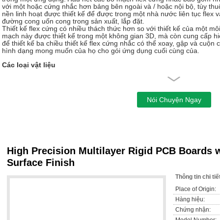
với một hoặc cứng nhắc hơn bảng bên ngoài và / hoặc nội bộ, tùy thu
nền linh hoạt được thiết kế để được trong một nhà nước liên tục fle
đường cong uốn cong trong sản xuất, lắp đặt.
Thiết kế flex cứng có nhiều thách thức hơn so với thiết kế của một mô
mạch này được thiết kế trong một không gian 3D, mà còn cung cấp hi
để thiết kế ba chiều thiết kế flex cứng nhắc có thể xoay, gập và cuộn 
hình dạng mong muốn của họ cho gói ứng dụng cuối cùng của.
Các loại vật liệu
FR-4, CEM-1, CEM-3, IMS, cao TG, tần số cao, Halogen miễn phí, cơ s
xử lý bề mặt
HASL (LF), Flash vàng, ENIG, OSP (Chì tương thích miễn phí), mực 
Peelable S / M, Immersion Ag / Tin, vàng ngón tay mạ, ngón tay ENIG
Quy trình sản xuất
Cho dù sản xuất một mẫu thử nghiệm hoặc sản xuất flex cứng nhắc s
flex PCB chế tạo và lắp ráp PCB, công nghệ này được chứng minh tốt 
biệt tốt trong việc khắc phục không gian và trọng lượng các vấn đề vớ
High Precision Multilayer Rigid PCB Boards
Xem xét cẩn thận các giải pháp linh động cứng nhắc và đánh giá thích
đoạn sớm trong giai đoạn thiết kế PCB flex cứng nhắc sẽ trở lại lợi íc
Surface Finish
nhắc flex PCB fabricator tham gia sớm trong quá trình thiết kế để đả
và để giải thích cho các biến thể sản phẩm cuối cùng.
Thông tin chi ti
Các giai đoạn sản xuất flex cứng nhắc cũng là phức tạp và mất nhiều 
gian hơn.
Tất cả các thành phần linh hoạt của các hội đồng flex cứng 
Place of Origin:
hoàn toàn khác so với bảng FR4 cứng nhắc.
Hàng hiệu:
Ứng dụng
Chứng nhận: