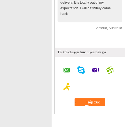
delivery. It is totally out of my
expectation. I will definitely come
back.
—— Victoria, Australia
Tôi trò chuyện trực tuyến bây giờ