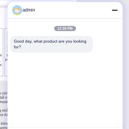
admin
11:30 PM
Good day, what product are you looking 
for?
ội
Double Layer LED
Hai mặt bảng mạch
,
PCB cho chiếu sáng
nhôm LED / PWB
i
/ đèn dẫn lắp ráp
Ban với 1oz đồng
t
bảng mạch
Liên hệ chúng tôi
ex-cứng
Liên hệ chúng tôi
 bề mặt
Yêu cầu báo giá
rmask
E-Mail
Sơ đồ trang web
g nhắc, Đi
ce Kết
 bảng với
 lượng