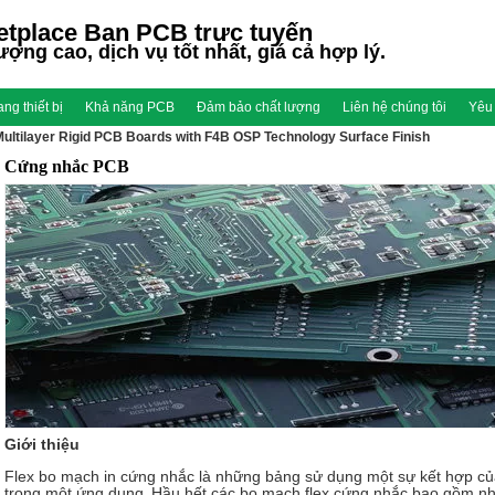
etplace Ban PCB trực tuyến
ượng cao, dịch vụ tốt nhất, giá cả hợp lý.
ang thiết bị
Khả năng PCB
Đảm bảo chất lượng
Liên hệ chúng tôi
Yêu 
Multilayer Rigid PCB Boards with F4B OSP Technology Surface Finish
Cứng nhắc PCB
Giới thiệu
Flex bo mạch in cứng nhắc là những bảng sử dụng một sự kết hợp củ
trong một ứng dụng.
Hầu hết các bo mạch flex cứng nhắc bao gồm nhi