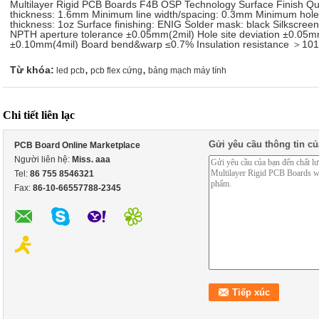
Multilayer Rigid PCB Boards F4B OSP Technology Surface Finish Quic
thickness: 1.6mm Minimum line width/spacing: 0.3mm Minimum hole
thickness: 1oz Surface finishing: ENIG Solder mask: black Silkscree
NPTH aperture tolerance ±0.05mm(2mil) Hole site deviation ±0.05mm
±0.10mm(4mil) Board bend&warp ≤0.7% Insulation resistance ＞10
,
,
Từ khóa:
led pcb
pcb flex cứng
bảng mạch máy tính
Chi tiết liên lạc
Gửi yêu cầu thông tin củ
PCB Board Online Marketplace
Người liên hệ:
Miss. aaa
Tel:
86 755 8546321
Fax:
86-10-66557788-2345