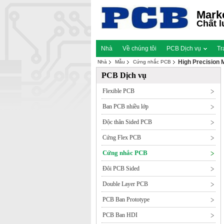
Mark
Chất l
Nhà
Về chúng tôi
PCB Dịch vụ
Tr
High Precision 
Nhà
Mẫu
Cứng nhắc PCB
PCB Dịch vụ
Flexible PCB
Ban PCB nhiều lớp
Độc thân Sided PCB
Cứng Flex PCB
Cứng nhắc PCB
Đôi PCB Sided
Double Layer PCB
PCB Ban Prototype
PCB Ban HDI