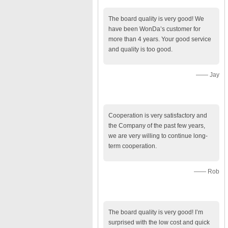
The board quality is very good! We
have been WonDa’s customer for
more than 4 years. Your good service
and quality is too good.
—— Jay
Cooperation is very satisfactory and
the Company of the past few years,
we are very willing to continue long-
term cooperation.
—— Rob
The board quality is very good! I’m
surprised with the low cost and quick