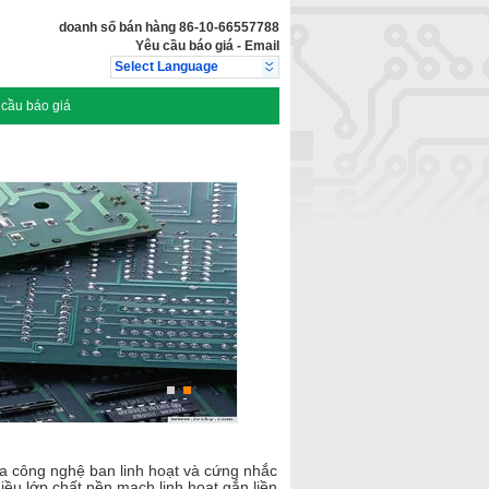
doanh số bán hàng
86-10-66557788
Yêu cầu báo giá
-
Email
Select Language
cầu báo giá
a công nghệ ban linh hoạt và cứng nhắc
ều lớp chất nền mạch linh hoạt gắn liền