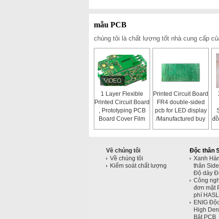
mẫu PCB
chúng tôi là chất lượng tốt nhà cung cấp 
1 Layer Flexible
Printed Circuit Board
Printed Circuit Board
FR4 double-sided
, Prototyping PCB
pcb for LED display
Board Cover Film
/Manufactured buy
đồ
own factory/94v0
pcb board
Về chúng tôi
Độc thân 
Về chúng tôi
Xanh Hà
Kiểm soát chất lượng
thân Sid
Độ dày Đố
Công ngh
đơn mặt 
phí HASL 
ENIG Độc
High Dens
Bật PCB