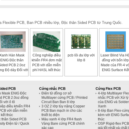
của Flexible PCB, Ban PCB nhiều lớp, Độc thân Sided PCB từ Trung Quốc.
Xanh Hàn Mask
Công nghiệp điều
pcb lõi đa lớp với
Laser Blind Via H
ENIG Độc thân
khiển FR4 đơn mặt
lớp 8
đồng với bốn lớp
Sided PCB 2.0oz
PCB với dẫn miễn
Made của FR-4 vớ
ng Độ dày Đối với
phí HASL kết thúc
ENIG Surface Kế
ô tô
thúc
Sided PCB
Cứng nhắc PCB
Cứng Flex PCB
n Mask ENIG Độc
Điện tử đồng cơ sở
4-lớp Multilayer Fl
ed PCB 2.0oz đồng
Multilayer cứng PCB / Printed
nhắc PCB với Xử lý
i với ô tô
Circuit Ban Ban 8 lớp
của ENIG và Solde
iệp điều khiển FR4
3 OZ 2 lớp tùy nặng Copper
Xanh
PCB với dẫn miễn
PCB Ban mạch in cho các
8-lớp Ban Flex-cứn
kết thúc
thiết bị điện
kèm với ENIG Surfa
 thân Sided PCB
Màu xanh 4 lớp FR4 flash
thúc
ity Điện tử / Quick
Vàng Bare cứng PCB chính
OSP Rigid-flex PCB
xác cao
giá tốt nhất và chất