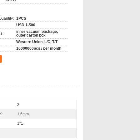
XCED
hiển công nghiệp, năng lượng, ô tô và
uantity:
1PCS
USD 1-500
inner vacuum package,
s:
outer carton box
Western Union, L/C, T/T
10000000pcs / per month
2
K:
1.6mm
1*1