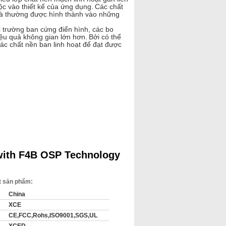
ộc vào thiết kế của ứng dụng.
Các chất
x và thường được hình thành vào những
i trường ban cứng điển hình, các bo
ệu quả không gian lớn hơn.
Bởi có thể
các chất nền ban linh hoạt để đạt được
ở nhôm, cơ sở cốt lõi kim loại
Carbon,
 + Vàng
ố lượng đòi hỏi quy mô lớn cứng nhắc
và đáng tin cậy.
Phần PCB flex là đặc
i độ không gian tự do.
 with F4B OSP Technology
 hợp của các tùy chọn có sẵn ở giai
h đáng kể.
Điều quan trọng là sự cứng
m bảo thiết kế và phần fab đều phối hợp
ết sản phẩm:
hơn so với chế tạo tàu cứng nhắc thời
nhắc có các quy trình xử lý, khắc và hàn
China
XCE
CE,FCC,Rohs,ISO9001,SGS,UL