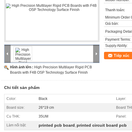
Model Number:
LED, viễn thông, ứng dụng máy tính, ánh sáng, máy chơi game, điều k
cao cấp thiết bị điện tử tiêu dùng, ect.a
Thanh toán:
Minimum Order Q
Giá bán:
Packaging Detail
Payment Terms:
Supply Ability:
Tiếp xúc
Hình ảnh lớn :
High Precision Multilayer Rigid PCB
Boards with F4B OSP Technology Surface Finish
Chi tiết sản phẩm
Color:
Black
Layer:
Board size:
26*19 cm
Board TH
Cu THK:
35UM
Panel:
printed pcb board
printed circuit board pcb
Làm nổi bật:
,