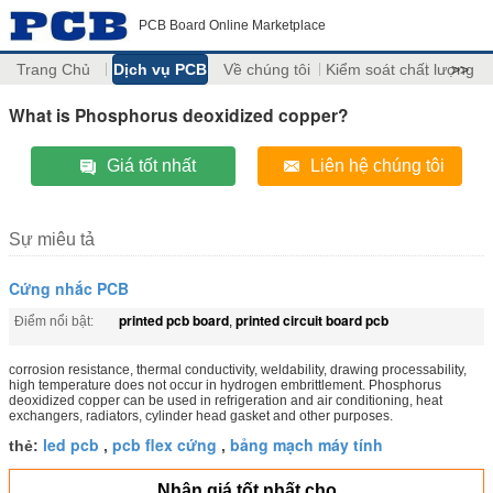
PCB Board Online Marketplace
Trang Chủ
Dịch vụ PCB
Về chúng tôi
Kiểm soát chất lượng
>>
What is Phosphorus deoxidized copper?
Giá tốt nhất
Liên hệ chúng tôi
Sự miêu tả
Cứng nhắc PCB
printed pcb board
printed circuit board pcb
Điểm nổi bật:
,
corrosion resistance, thermal conductivity, weldability, drawing processability,
high temperature does not occur in hydrogen embrittlement. Phosphorus
deoxidized copper can be used in refrigeration and air conditioning, heat
exchangers, radiators, cylinder head gasket and other purposes.
led pcb
pcb flex cứng
bảng mạch máy tính
thẻ:
,
,
Nhận giá tốt nhất cho