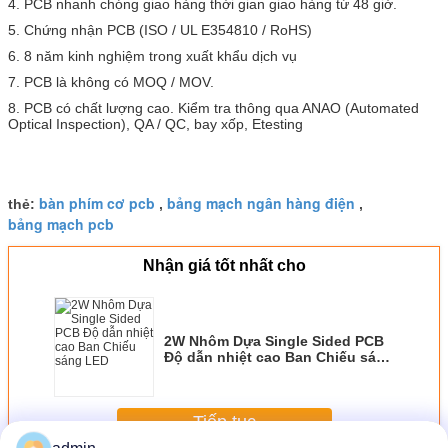
4. PCB nhanh chóng giao hàng thời gian giao hàng từ 48 giờ.
5. Chứng nhận PCB (ISO / UL E354810 / RoHS)
6. 8 năm kinh nghiệm trong xuất khẩu dịch vụ
7. PCB là không có MOQ / MOV.
8. PCB có chất lượng cao. Kiểm tra thông qua ANAO (Automated
Optical Inspection), QA / QC, bay xốp, Etesting
bàn phím cơ pcb
bảng mạch ngân hàng điện
thẻ:
,
,
bảng mạch pcb
Nhận giá tốt nhất cho
2W Nhôm Dựa Single Sided PCB
Độ dẫn nhiệt cao Ban Chiếu sáng
LED
Tiếp tục