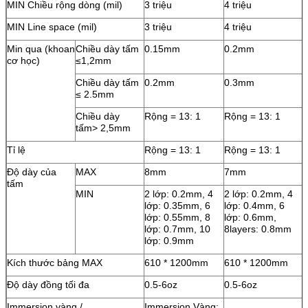
MIN Chiều rộng dòng (mil)
3 triệu
4 triệu
MIN Line space (mil)
3 triệu
4 triệu
Min qua (khoan
Chiều dày tấm
0.15mm
0.2mm
cơ học)
≤1,2mm
Chiều dày tấm
0.2mm
0.3mm
≤ 2.5mm
Chiều dày
Rộng = 13: 1
Rộng = 13: 1
tấm> 2,5mm
Tỉ lệ
Rộng = 13: 1
Rộng = 13: 1
Độ dày của
MAX
8mm
7mm
tấm
MIN
2 lớp: 0.2mm, 4
2 lớp: 0.2mm, 4
lớp: 0.35mm, 6
lớp: 0.4mm, 6
lớp: 0.55mm, 8
lớp: 0.6mm,
lớp: 0.7mm, 10
8layers: 0.8mm
lớp: 0.9mm
Kích thước bảng MAX
610 * 1200mm
610 * 1200mm
Độ dày đồng tối đa
0.5-6oz
0.5-6oz
Immersion vàng /
Immersion Vàng: