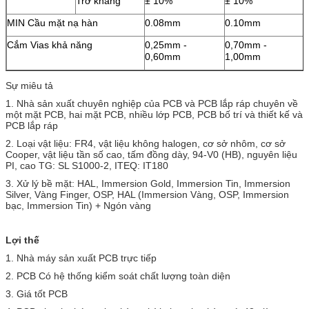
Trở kháng
± 10%
± 10%
MIN Cầu mặt nạ hàn
0.08mm
0.10mm
Cắm Vias khả năng
0,25mm -
0,70mm -
0,60mm
1,00mm
Sự miêu tả
1. Nhà sản xuất chuyên nghiệp của PCB và PCB lắp ráp chuyên về
một mặt PCB, hai mặt PCB, nhiều lớp PCB, PCB bố trí và thiết kế và
PCB lắp ráp
2. Loại vật liệu: FR4, vật liệu không halogen, cơ sở nhôm, cơ sở
Cooper, vật liệu tần số cao, tấm đồng dày, 94-V0 (HB), nguyên liệu
PI, cao TG: SL S1000-2, ITEQ: IT180
3. Xử lý bề mặt: HAL, Immersion Gold, Immersion Tin, Immersion
Silver, Vàng Finger, OSP, HAL (Immersion Vàng, OSP, Immersion
bạc, Immersion Tin) + Ngón vàng
Lợi thế
1. Nhà máy sản xuất PCB trực tiếp
2. PCB Có hệ thống kiểm soát chất lượng toàn diện
3. Giá tốt PCB