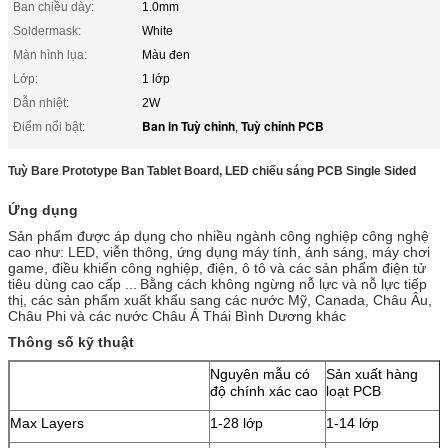
Ban chiều dày:
1.0mm
Soldermask:
White
Màn hình lụa:
Màu đen
Lớp:
1 lớp
Dẫn nhiệt:
2W
Ban in Tuỳ chỉnh
Tuỳ chỉnh PCB
Điểm nổi bật:
,
Tuỳ Bare Prototype Ban Tablet Board, LED chiếu sáng PCB Single Sided
Ứng dụng
Sản phẩm được áp dụng cho nhiều ngành công nghiệp công nghệ
cao như: LED, viễn thông, ứng dụng máy tính, ánh sáng, máy chơi
game, điều khiển công nghiệp, điện, ô tô và các sản phẩm điện tử
tiêu dùng cao cấp ...
Bằng cách không ngừng nỗ lực và nỗ lực tiếp
thị, các sản phẩm xuất khẩu sang các nước Mỹ, Canada, Châu Âu,
Châu Phi và các nước Châu Á Thái Bình Dương khác
Thông số kỹ thuật
Nguyên mẫu có
Sản xuất hàng
độ chính xác cao
loạt PCB
Max Layers
1-28 lớp
1-14 lớp