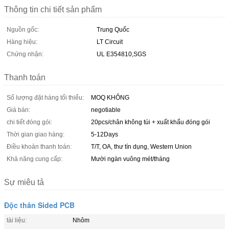
Thông tin chi tiết sản phẩm
Nguồn gốc:
Trung Quốc
Hàng hiệu:
LT Circuit
Chứng nhận:
UL E354810,SGS
Thanh toán
Số lượng đặt hàng tối thiểu:
MOQ KHÔNG
Giá bán:
negotiable
chi tiết đóng gói:
20pcs/chân không túi + xuất khẩu đóng gói
Thời gian giao hàng:
5-12Days
Điều khoản thanh toán:
T/T, OA, thư tín dụng, Western Union
Khả năng cung cấp:
Mười ngàn vuông mét/tháng
Sự miêu tả
Độc thân Sided PCB
tài liệu:
Nhôm