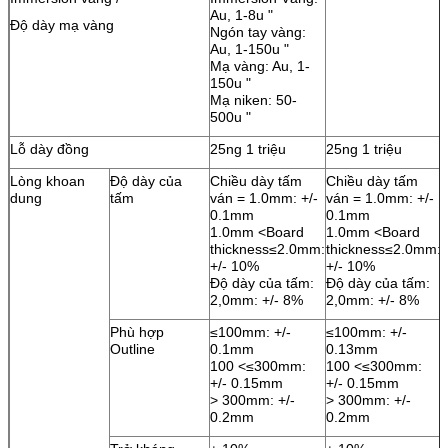
Au, 1-8u "
Độ dày mạ vàng
Ngón tay vàng:
Au, 1-150u "
Mạ vàng: Au, 1-
150u "
Mạ niken: 50-
500u "
Lỗ dày đồng
25ng 1 triệu
25ng 1 triệu
Lòng khoan
Độ dày của
Chiều dày tấm
Chiều dày tấm
dung
tấm
ván = 1.0mm: +/-
ván = 1.0mm: +/-
0.1mm
0.1mm
1.0mm <Board
1.0mm <Board
thickness≤2.0mm:
thickness≤2.0mm:
+/- 10%
+/- 10%
Độ dày của tấm:
Độ dày của tấm:
2,0mm: +/- 8%
2,0mm: +/- 8%
Phù hợp
≤100mm: +/-
≤100mm: +/-
Outline
0.1mm
0.13mm
100 <≤300mm:
100 <≤300mm:
+/- 0.15mm
+/- 0.15mm
> 300mm: +/-
> 300mm: +/-
0.2mm
0.2mm