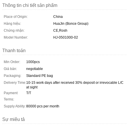
Thông tin chi tiết sản phẩm
Place of Origin:
China
Hàng hiệu:
HuaJin (Bonce Group)
Chứng nhận:
CE,Rosh
Model Number:
HJ-0501000-02
Thanh toán
Min Order:
1000pcs
Giá bán:
negotiable
Packaging:
Standard PE bag
Delivery Time:
10-15 work days after received 30% deposit or irrevocable L/C
at sight
Payment
T/T
Terms:
Supply Ability:
80000 pcs per month
Sự miêu tả