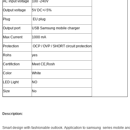
AC input voltage
100 -240V
Output voltage
5V DC+/-5%
Plug
EU plug
Output port
USB Samsung mobile charger
Max Current
1000 mA
Protection
OCP / OVP / SHORT circuit protection
Rohs
yes
Certifiction
Meet CE,Rosh
Color
White
LED Light
NO
Size
No
Description:
Smart design with fashionable outlook. Application to samsung series mobile and 