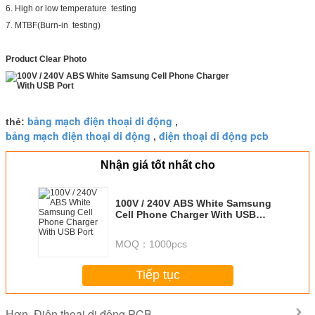
6. High or low temperature testing
7. MTBF(Burn-in testing)
Product Clear Photo
bảng mạch điện thoại di động
thẻ:
,
bảng mạch điện thoại di động
điện thoại di động pcb
,
Nhận giá tốt nhất cho
100V / 240V ABS White Samsung
Cell Phone Charger With USB
Port
MOQ：
1000pcs
Tiếp tục
Điện thoại di động PCB
Hơn