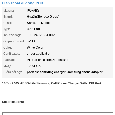
Điện thoại di động PCB
Material:
PC+ABS
Brand:
HuaJin(Bonace Group)
Usage:
Samsung Mobile
Type:
USB Port
Input Voltage:
100~240V, 50/60HZ
Output Current:
5V 1A
Color:
White Color
Certificates:
under application
Package:
PE bag or customized package
MOQ:
1000PCS
portable samsung charger
samsung phone adapter
Điểm nổi bật:
,
100V / 240V ABS White Samsung Cell Phone Charger With USB Port
Specifications: