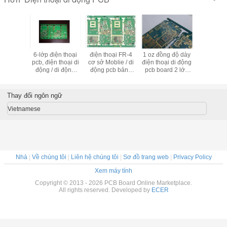
thoại di
6-lớp điện thoại
điện thoại FR-4
1 oz đồng độ dày
Immersio
yers PCB
pcb, điện thoại di
cơ sở Moblie / di
điện thoại di động
thoại di
động / di động
động pcb bảng
pcb board 2 lớp
vàng PCB
PCB board mạch
mạch in 1.6mm
FR-4 cơ sở, Min.
1.5mm dày, vàng
Board dày
Đường dây 0,12
ngâm
mm
Thay đổi ngôn ngữ
Vietnamese
Nhà
|
Về chúng tôi
|
Liên hệ chúng tôi
|
Sơ đồ trang web
|
Privacy Policy
Xem máy tính
Copyright © 2013 - 2026 PCB Board Online Marketplace.
All rights reserved. Developed by
ECER