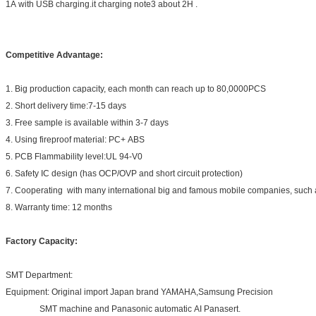
1A with USB charging.it charging note3 about 2H .
Competitive Advantage:
1. Big production capacity, each month can reach up to 80,0000PCS
2. Short delivery time:7-15 days
3. Free sample is available within 3-7 days
4. Using fireproof material: PC+ ABS
5. PCB Flammability level:UL 94-V0
6. Safety IC design (has OCP/OVP and short circuit protection)
7. Cooperating with many international big and famous mobile companies, such
8. Warranty time: 12 months
Factory Capacity:
SMT Department:
Equipment: Original import Japan brand YAMAHA,Samsung Precision
SMT machine and Panasonic automatic AI Panasert.