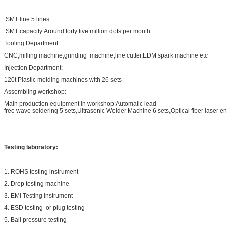
SMT line:5 lines
SMT capacity:Around forty five million dots per month
Tooling Department:
CNC,milling machine,grinding machine,line cutter,EDM spark machine etc
Injection Department:
120t Plastic molding machines with 26 sets
Assembling workshop:
Main production equipment in workshop:Automatic lead-
free wave soldering 5 sets,Ultrasonic Welder Machine 6 sets,Optical fiber laser 
Testing laboratory:
1. ROHS testing instrument
2. Drop testing machine
3. EMI Testing instrument
4. ESD testing or plug testing
5. Ball pressure testing