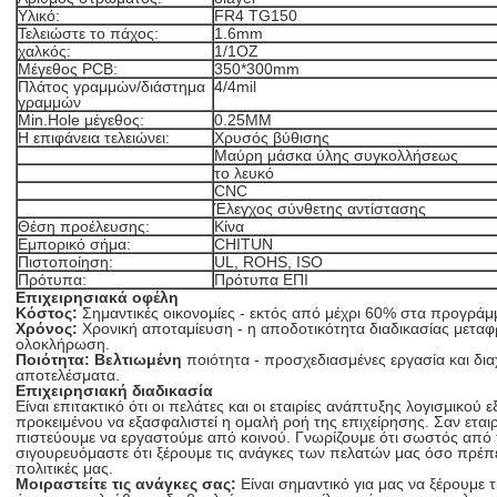
Υλικό:
FR4 TG150
Τελειώστε το πάχος:
1.6mm
χαλκός:
1/1OZ
Μέγεθος PCB:
350*300mm
Πλάτος γραμμών/διάστημα
4/4mil
γραμμών
Min.Hole μέγεθος:
0.25MM
Η επιφάνεια τελειώνει:
Χρυσός βύθισης
Μαύρη μάσκα ύλης συγκολλήσεως
το λευκό
CNC
Έλεγχος σύνθετης αντίστασης
Θέση προέλευσης:
Κίνα
Εμπορικό σήμα:
CHITUN
Πιστοποίηση:
UL, ROHS, ISO
Πρότυπα:
Πρότυπα ΕΠΙ
Επιχειρησιακά οφέλη
Κόστος:
Σημαντικές οικονομίες - εκτός από μέχρι 60% στα προγρά
Χρόνος:
Χρονική αποταμίευση - η αποδοτικότητα διαδικασίας μεταφ
ολοκλήρωση.
Ποιότητα: Βελτιωμένη
ποιότητα - προσχεδιασμένες εργασία και δια
αποτελέσματα.
Επιχειρησιακή διαδικασία
Είναι επιτακτικό ότι οι πελάτες και οι εταιρίες ανάπτυξης λογισμικού 
προκειμένου να εξασφαλιστεί η ομαλή ροή της επιχείρησης. Σαν ετα
πιστεύουμε να εργαστούμε από κοινού. Γνωρίζουμε ότι σωστός από 
σιγουρευόμαστε ότι ξέρουμε τις ανάγκες των πελατών μας όσο πρέπει
πολιτικές μας.
Μοιραστείτε τις ανάγκες σας:
Είναι σημαντικό για μας να ξέρουμε 