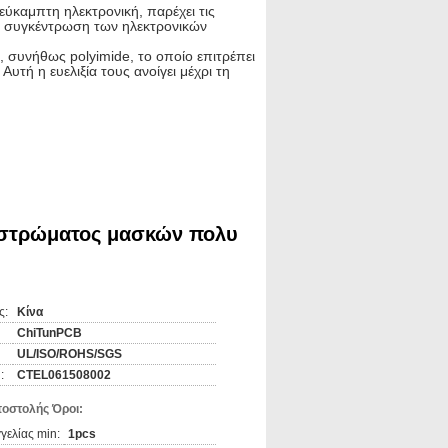
καμπτη ηλεκτρονική, παρέχει τις
τη συγκέντρωση των ηλεκτρονικών
 συνήθως polyimide, το οποίο επιτρέπει
Αυτή η ευελιξία τους ανοίγει μέχρι τη
στρώματος μασκών πολυ
ς:
Κίνα
ChiTunPCB
UL/ISO/ROHS/SGS
:
CTEL061508002
οστολής Όροι:
ελίας min:
1pcs