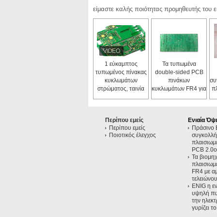
είμαστε καλής ποιότητας προμηθευτής του 
1 εύκαμπτος
Τα τυπωμένα
τυπωμένος πίνακας
double-sided PCB
κυκλωμάτων
πινάκων
συ
στρώματος, ταινία
κυκλωμάτων FR4 για
π
κάλυψης πινάκων
την επίδειξη το
χ
PCB διαμόρφωσης
/Manufactured των
πρωτοτύπου
οδηγήσεων
Περίπου εμείς
Ενιαία Ό
αγοράζουν τον
Περίπου εμείς
Πράσινο 
πίνακα PCB
Ποιοτικός έλεγχος
συγκολλή
factory/94v0
πλαισιωμ
PCB 2.0oz
Τα βιομηχ
πλαισιωμ
FR4 με 
τελειώνο
ENIG η εν
υψηλή πυ
την ηλεκ
γυρίζει τ