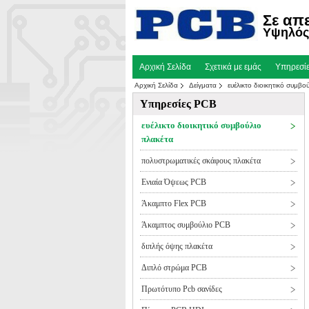
Σε απ
Υψηλός 
Αρχική Σελίδα
Σχετικά με εμάς
Υπηρεσί
Αρχική Σελίδα
Δείγματα
ευέλικτο διοικητικό συμβο
Υπηρεσίες PCB
ευέλικτο διοικητικό συμβούλιο
πλακέτα
πολυστρωματικές σκάφους πλακέτα
Ενιαία Όψεως PCB
Άκαμπτο Flex PCB
Άκαμπτος συμβούλιο PCB
διπλής όψης πλακέτα
Διπλό στρώμα PCB
Πρωτότυπο Pcb σανίδες