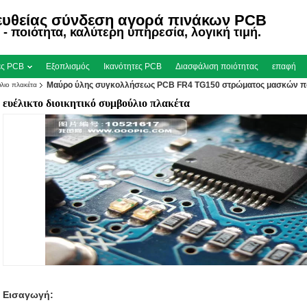
ευθείας σύνδεση αγορά πινάκων PCB
- ποιότητα, καλύτερη υπηρεσία, λογική τιμή.
ες PCB
Εξοπλισμός
Ικανότητες PCB
Διασφάλιση ποιότητας
επαφή
Μαύρο ύλης συγκολλήσεως PCB FR4 TG150 στρώματος μασκών πο
ύλιο πλακέτα
ευέλικτο διοικητικό συμβούλιο πλακέτα
Εισαγωγή: