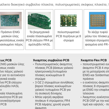
ευέλικτο διοικητικό συμβούλιο πλακέτα, πολυστρωματικές σκάφους πλακέτα
Πράσινο ENIG
Τα βιομηχανικά
πολυστρωματικό
Το λέιζερ τυφλό
μασκών ύλης
ενιαία πλαισιωμένα
PCB πυρήνων με 8
μέσω του πίνακα 
γκολλήσεως ενιαίο
PCB ελέγχου FR4 με
στρώμα
τέσσερα στρώματα
λαισιωμένο πάχος
αμόλυβδο HASL
φιαγμένα από FR-
αλκού PCB 2.0oz
τελειώνουν
με ENIG την
για το αυτοκίνητο
επιφάνεια τελειώνε
ψεως PCB
Άκαμπτος συμβούλιο PCB
Άκαμπτο Flex PCB
ENIG μασκών ύλης
Πολυστρωματικός άκαμπτος
πολυστρωματικό ευκ
σεως ενιαίο
πίνακας PCB βάσεων χαλκού
άκαμπτο PCB 4 στ
ένο πάχος χαλκού
ηλεκτρονικής/τυπωμένοι
με τη μεταχείριση ε
 για το αυτοκίνητο
πίνακες κυκλωμάτων 8
ENIG και Solderma
ανικά ενιαία
στρώμα
πράσινα
ένα PCB ελέγχου
3 OZ 2 στρωμάτων συνήθειας
ο ευκίνητος-άκαμπτ
αμόλυβδο HASL
βαριοί πίνακες κυκλωμάτων
πίνακας 8 στρώματο
υν
χαλκού τυπωμένοι PCB για
με ENIG την επιφάν
ιαία πλαισιωμένη
τη συσκευή δύναμης
τελειώνει
κνότητα PCB για
Μπλε υψηλή ακρίβεια
Άκαμπτος-ευκίνητος
τρονική/γρήγορα
πινάκων 4 στρώματος FR4
PCB OSP με την κα
ο PCB
PCB λάμψης χρυσή γυμνή
τιμή και υψηλός - π
άκαμπτη