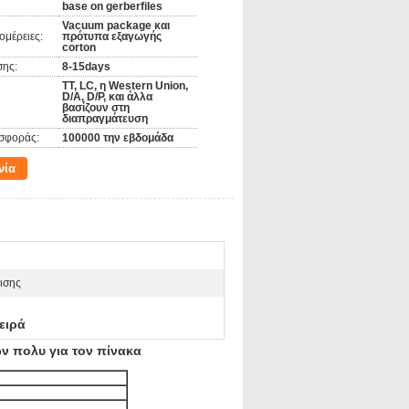
base on gerberfiles
Vacuum package και
ομέρειες:
πρότυπα εξαγωγής
corton
ης:
8-15days
TT, LC, η Western Union,
D/A, D/P, και άλλα
βασίζουν στη
διαπραγμάτευση
σφοράς:
100000 την εβδομάδα
νία
ισης
ειρά
 πολυ για τον πίνακα