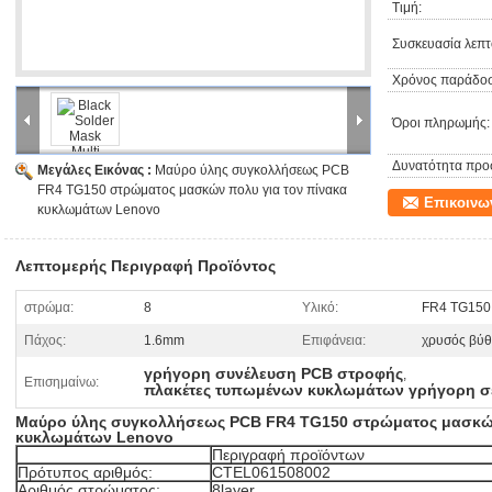
Τιμή:
Συσκευασία λεπτ
Χρόνος παράδοσ
Όροι πληρωμής:
Δυνατότητα προ
Μεγάλες Εικόνας :
Μαύρο ύλης συγκολλήσεως PCB
FR4 TG150 στρώματος μασκών πολυ για τον πίνακα
Επικοινω
κυκλωμάτων Lenovo
Λεπτομερής Περιγραφή Προϊόντος
στρώμα:
8
Υλικό:
FR4 TG150
Πάχος:
1.6mm
Επιφάνεια:
χρυσός βύθ
γρήγορη συνέλευση PCB στροφής
,
Επισημαίνω:
πλακέτες τυπωμένων κυκλωμάτων γρήγορη σ
Μαύρο ύλης συγκολλήσεως PCB FR4 TG150 στρώματος μασκών
κυκλωμάτων Lenovo
Περιγραφή προϊόντων
Πρότυπος αριθμός:
CTEL061508002
Αριθμός στρώματος:
8layer