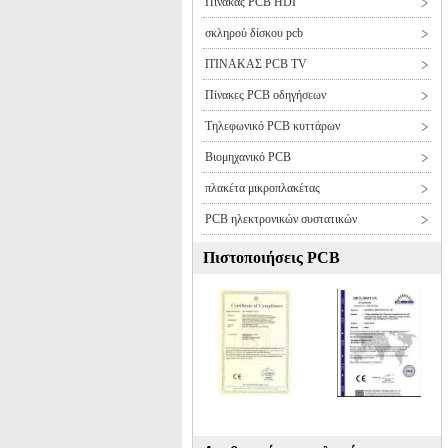
Πίνακας PCB HDI
σκληρού δίσκου pcb
ΠΊΝΑΚΑΣ PCB TV
Πίνακες PCB οδηγήσεων
Τηλεφωνικό PCB κυττάρων
Βιομηχανικό PCB
πλακέτα μικροπλακέτας
PCB ηλεκτρονικών συστατικών
Πιστοποιήσεις PCB