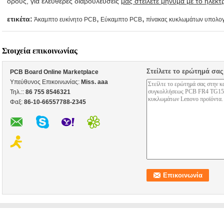
όρους, για ελεύθερες διαβουλεύσεις
μας στείλετε μήνυμα με το ηλεκτ
,
,
ετικέτα:
Άκαμπτο ευκίνητο PCB
Εύκαμπτο PCB
πίνακας κυκλωμάτων υπολο
Στοιχεία επικοινωνίας
Στείλετε το ερώτημά σας
PCB Board Online Marketplace
Υπεύθυνος Επικοινωνίας:
Miss. aaa
Τηλ.::
86 755 8546321
Φαξ:
86-10-66557788-2345