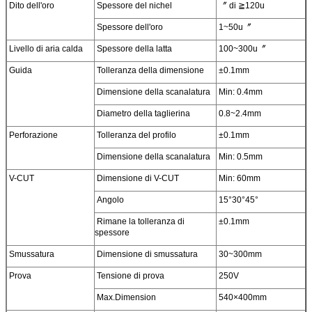
Dito dell'oro
Spessore del nichel
〞 di ≧120u
Spessore dell'oro
1~50u〞
Livello di aria calda
Spessore della latta
100~300u〞
Guida
Tolleranza della dimensione
±0.1mm
Dimensione della scanalatura
Min: 0.4mm
Diametro della taglierina
0.8~2.4mm
Perforazione
Tolleranza del profilo
±0.1mm
Dimensione della scanalatura
Min: 0.5mm
V-CUT
Dimensione di V-CUT
Min: 60mm
Angolo
15°30°45°
Rimane la tolleranza di
±0.1mm
spessore
Smussatura
Dimensione di smussatura
30~300mm
Prova
Tensione di prova
250V
Max.Dimension
540×400mm