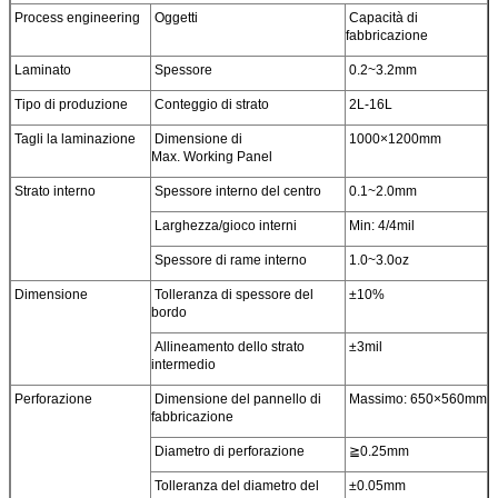
Process engineering
Oggetti
Capacità di
fabbricazione
Laminato
Spessore
0.2~3.2mm
Tipo di produzione
Conteggio di strato
2L-16L
Tagli la laminazione
Dimensione di
1000×1200mm
Max. Working Panel
Strato interno
Spessore interno del centro
0.1~2.0mm
Larghezza/gioco interni
Min: 4/4mil
Spessore di rame interno
1.0~3.0oz
Dimensione
Tolleranza di spessore del
±10%
bordo
Allineamento dello strato
±3mil
intermedio
Perforazione
Dimensione del pannello di
Massimo: 650×560mm
fabbricazione
Diametro di perforazione
≧0.25mm
Tolleranza del diametro del
±0.05mm