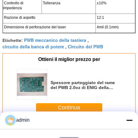
Controllo di
Tolleranza
±10%
impedenza
Razione di aspetto
12:1
Dimensione di perforazione del laser
4mil (0.1mm)
PWB meccanico della tastiera
Etichette:
,
circuito della banca di potere
Circuito del PWB
,
Ottieni il miglior prezzo per
Spessore parteggiato del rame
del PWB 2.0oz di ENIG della
maschera verde della lega per
saldatura singolo per
l'automobile
Continua
admin
Singolo PCB lato
Più