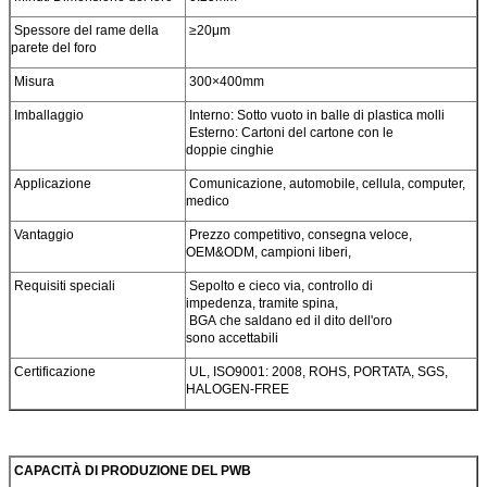
Spessore del rame della
≥20μm
parete del foro
Misura
300×400mm
Imballaggio
Interno: Sotto vuoto in balle di plastica molli
Esterno: Cartoni del cartone con le
doppie cinghie
Applicazione
Comunicazione, automobile, cellula, computer,
medico
Vantaggio
Prezzo competitivo, consegna veloce,
OEM&ODM, campioni liberi,
Requisiti speciali
Sepolto e cieco via, controllo di
impedenza, tramite spina,
BGA che saldano ed il dito dell'oro
sono accettabili
Certificazione
UL, ISO9001: 2008, ROHS, PORTATA, SGS,
HALOGEN-FREE
CAPACITÀ DI PRODUZIONE DEL PWB