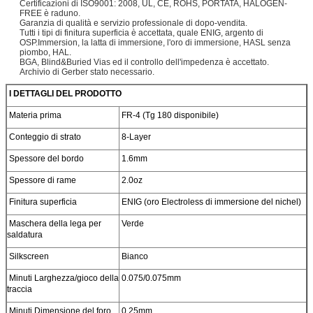
Certificazioni di ISO9001: 2008, UL, CE, ROHS, PORTATA, HALOGEN-
FREE è raduno.
Garanzia di qualità e servizio professionale di dopo-vendita.
Tutti i tipi di finitura superficia è accettata, quale ENIG, argento di
OSP.Immersion, la latta di immersione, l'oro di
immersione, HASL senza
piombo, HAL.
BGA, Blind&Buried Vias ed il controllo dell'impedenza è accettato.
Archivio di Gerber stato necessario.
I DETTAGLI DEL PRODOTTO
Materia prima
FR-4 (Tg 180 disponibile)
Conteggio di strato
8-Layer
Spessore del bordo
1.6mm
Spessore di rame
2.0oz
Finitura superficia
ENIG (oro Electroless di immersione del nichel)
Maschera della lega per
Verde
saldatura
Silkscreen
Bianco
Minuti Larghezza/gioco della
0.075/0.075mm
traccia
Minuti Dimensione del foro
0.25mm