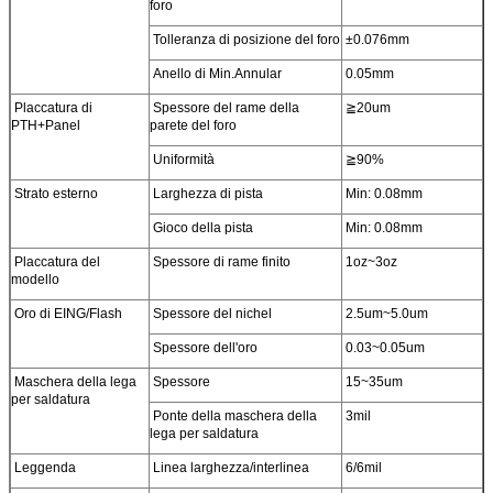
foro
Tolleranza di posizione del foro
±0.076mm
Anello di Min.Annular
0.05mm
Placcatura di
Spessore del rame della
≧20um
PTH+Panel
parete del foro
Uniformità
≧90%
Strato esterno
Larghezza di pista
Min: 0.08mm
Gioco della pista
Min: 0.08mm
Placcatura del
Spessore di rame finito
1oz~3oz
modello
Oro di EING/Flash
Spessore del nichel
2.5um~5.0um
Spessore dell'oro
0.03~0.05um
Maschera della lega
Spessore
15~35um
per saldatura
Ponte della maschera della
3mil
lega per saldatura
Leggenda
Linea larghezza/interlinea
6/6mil