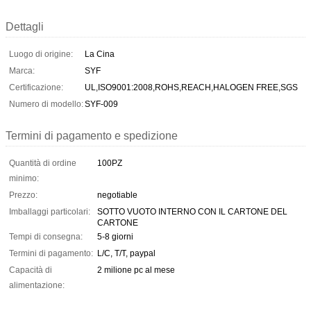
Dettagli
Luogo di origine:
La Cina
Marca:
SYF
Certificazione:
UL,ISO9001:2008,ROHS,REACH,HALOGEN FREE,SGS
Numero di modello:
SYF-009
Termini di pagamento e spedizione
Quantità di ordine
100PZ
minimo:
Prezzo:
negotiable
Imballaggi particolari:
SOTTO VUOTO INTERNO CON IL CARTONE DEL
CARTONE
Tempi di consegna:
5-8 giorni
Termini di pagamento:
L/C, T/T, paypal
Capacità di
2 milione pc al mese
alimentazione: