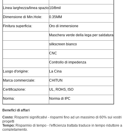
Linea larghezza/linea spazio
10/8mil
Dimensione di Min.Hole:
0.35MM
Finitura superficia:
Oro di immersione
Maschera verde della lega per saldatura
silkscreen bianco
CNC
Controllo di impedenza
Luogo d'origine:
La Cina
Marca commerciale:
CHITUN
Certificazione:
UL, ROHS, ISO
Norma:
Norma di IPC
Benefici di affari
Costo:
Risparmi significativi - risparmi fino ad un massimo di 60% sui vostri
progetti
Tempo:
Risparmio di tempo - l'efficienza trattata traduce in tempo riduttore a
completamento.