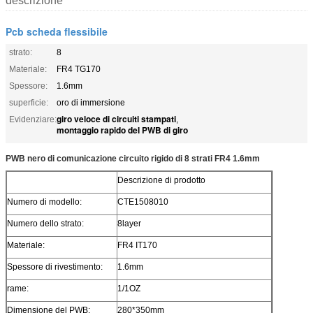
descrizione
Pcb scheda flessibile
strato:
8
Materiale:
FR4 TG170
Spessore:
1.6mm
superficie:
oro di immersione
giro veloce di circuiti stampati
Evidenziare:
,
montaggio rapido del PWB di giro
PWB nero di comunicazione circuito rigido di 8 strati FR4 1.6mm
Descrizione di prodotto
Numero di modello:
CTE1508010
Numero dello strato:
8layer
Materiale:
FR4 IT170
Spessore di rivestimento:
1.6mm
rame:
1/1OZ
Dimensione del PWB:
280*350mm