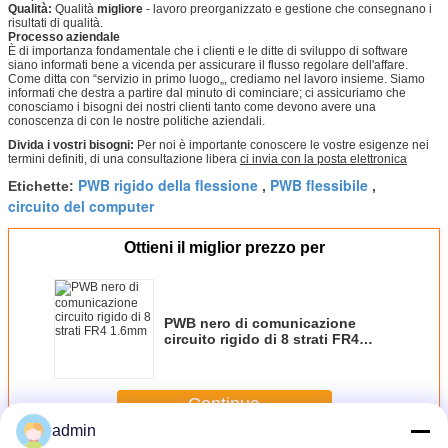
Qualità:
Qualità
migliore
- lavoro preorganizzato e gestione che consegnano i
risultati di qualità.
Processo aziendale
È di importanza fondamentale che i clienti e le ditte di sviluppo di software
siano informati bene a vicenda per assicurare il flusso regolare dell'affare.
Come ditta con “servizio in primo luogo„, crediamo nel lavoro insieme. Siamo
informati che destra a partire dal minuto di cominciare; ci assicuriamo che
conosciamo i bisogni dei nostri clienti tanto come devono avere una
conoscenza di con le nostre politiche aziendali.
Divida i vostri bisogni:
Per noi è importante conoscere le vostre esigenze nei
termini definiti, di una consultazione libera
ci invia con la posta elettronica
PWB rigido della flessione
PWB flessibile
Etichette:
,
,
circuito del computer
Ottieni il miglior prezzo per
PWB nero di comunicazione
circuito rigido di 8 strati FR4
1.6mm
Continua
admin