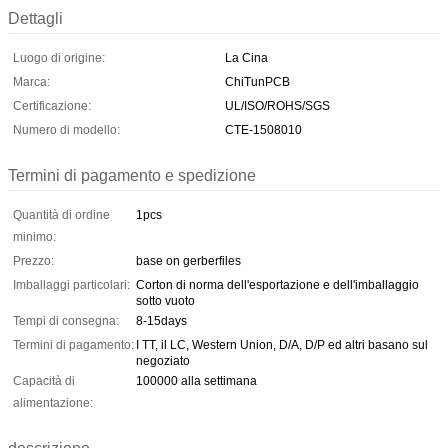
Dettagli
Luogo di origine:
La Cina
Marca:
ChiTunPCB
Certificazione:
UL/ISO/ROHS/SGS
Numero di modello:
CTE-1508010
Termini di pagamento e spedizione
Quantità di ordine
1pcs
minimo:
Prezzo:
base on gerberfiles
Imballaggi particolari:
Corton di norma dell'esportazione e dell'imballaggio
sotto vuoto
Tempi di consegna:
8-15days
Termini di pagamento:
I TT, il LC, Western Union, D/A, D/P ed altri basano sul
negoziato
Capacità di
100000 alla settimana
alimentazione: