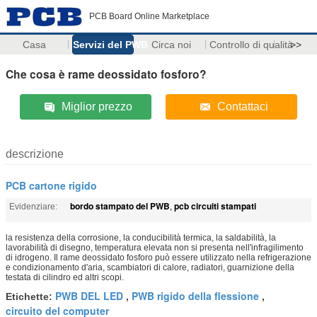
PCB Board Online Marketplace
Casa
Servizi del PWB
Circa noi
Controllo di qualità
>>
Che cosa è rame deossidato fosforo?
Miglior prezzo
Contattaci
descrizione
PCB cartone rigido
bordo stampato del PWB
pcb circuiti stampati
Evidenziare:
,
la resistenza della corrosione, la conducibilità termica, la saldabilità, la
lavorabilità di disegno, temperatura elevata non si presenta nell'infragilimento
di idrogeno. Il rame deossidato fosforo può essere utilizzato nella refrigerazione
e condizionamento d'aria, scambiatori di calore, radiatori, guarnizione della
testata di cilindro ed altri scopi.
PWB DEL LED
PWB rigido della flessione
Etichette:
,
,
circuito del computer