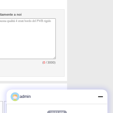
ettamente a noi
(
0
/ 3000)
admin
10:53 AM