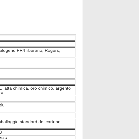
alogeno FR4 liberano, Rogers,
latta chimica, oro chimico, argento
ra.
blu
imballaggio standard del cartone
3
OHS