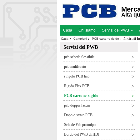
Merca
Alta qu
Casa
Chi siamo
Servizi del PWB
4 strati 
Casa
Campioni
PCB cartone rigido
Servizi del PWB
pcb scheda flessibile
pcb multistrato
singolo PCB lato
Rigida Flex PCB
PCB cartone rigido
pcb doppia faccia
Doppio strato PCB
Schede Pcb prototipo
Bordo del PWB di HDI