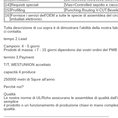
14
Requisiti speciali
Vias+Controlled sepolto e cie
15
Profilling
Punching.Routing.V-CUT.Bevel
16
Fornisce i servizi dell'OEM a tutte le specie di assemblea del c
imballati elettronici.
Tutta descrizione di cui sopra è di dimostrare l'abilità della nostra fab
ci contatta.
tempo 2.Lead
Campioni: 4 - 5 giorni
Prodotti di massa: i 7 - 15 giorni dipendono dai vostri ordini del PWB
termini 3.Payment
T/T, WESTUNIION accettato
capacità 4.produce
250000 metri di Squre all'anno
Perché noi?
Qualità
Le nostre norme di UL/Rohs assicurano le assemblee di qualità dall'in
semplice
il prodotto o un funzionamento di produzione chiavi in mano compless
qualità.
--------------------------------------------------------------------------------