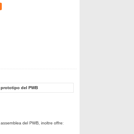
nno i benefici significativi. È critico il
sso di progettazione assicurarsi che la
resentare le variazioni di prodotto finito.
 e che richiede tempo che il montaggio
lla flessione hanno il trattamento
rigidi FR4.
na del gioco, controllo industriale,
e, ect.a
 prototipo del PWB
ed assemblea del PWB, inoltre offre: