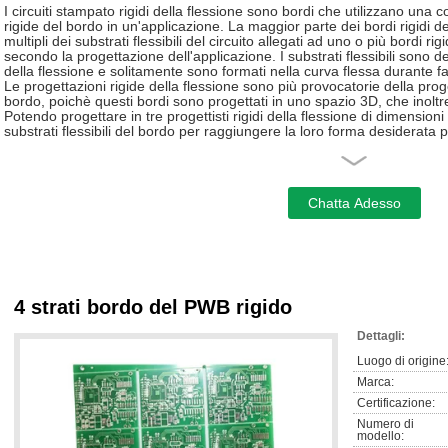
I circuiti stampato rigidi della flessione sono bordi che utilizzano una c
rigide del bordo in un'applicazione. La maggior parte dei bordi rigidi de
multipli dei substrati flessibili del circuito allegati ad uno o più bordi 
secondo la progettazione dell'applicazione. I substrati flessibili sono d
della flessione e solitamente sono formati nella curva flessa durante fa
Le progettazioni rigide della flessione sono più provocatorie della prog
bordo, poichè questi bordi sono progettati in uno spazio 3D, che inoltre
Potendo progettare in tre progettisti rigidi della flessione di dimensioni
substrati flessibili del bordo per raggiungere la loro forma desiderata pe
Tipi materiali
FR-4, CEM-1, CEM-3, IMS, alto TG, alta frequenza, alogeno liberano, b
metallo
Trattamento di superficie
HASL (LF), oro istantaneo, ENIG, OSP (compatibile senza piombo), inc
4 strati bordo del PWB rigido
Peelable S/M, immersione Ag/Tin, placcatura del dito dell'oro, dito del
Dettagli:
Processo di produzione
Luogo di origine
Se producendo un prototipo rigido della flessione o le quantità di prod
Marca:
del PWB della flessione della larga scala e l'assemblea del PWB, la tec
Certificazione:
La parte del PWB della flessione è particolarmente buona nel superame
spazio con i gradi di libertà spaziali.
Numero di
L'attenta riflessione delle soluzioni flessione-rigide e una valutazione a
modello: