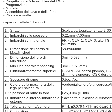
- Progettazione & Assemblea del PWB
- Progettazione
- Modello
- Assemblee del cavo e della fune
- Plastica e muffe
capacità trattata 1.Product:
1
Strato
Scelga parteggiato, strato 2-30
2
Imbarchi sullo spessore
0.21mm~7.00mm
3
Imbarchi sul materiale
FR-4, CEM-1, CEM-3, alto TG, 
alluminio
4
Dimensione del bordo di
580*900mm
Max.finished
5
Dimensione del foro di
3mil (0.075mm)
Min.drilled
6
Min.Line che width&spacing
3mil (0.075mm)
7
Finitura/trattamento superfici
HASL/HASL senza piombo, HAL, 
di immersione/oro, OSP, doratu
8
Spessore di rame
0.5oz-7oz
9
Colore della maschera della
Verde/giallo/nero/bianco/rosso/
lega per saldatura
10
Spessore di rame in foro
>
25,0 um (>1mil)
11
Imballaggio interno/imballaggio
Sacchetto di plastica di vuoto/
esterno
12
Tolleranza forma/del foro
PTH: ±0.076 NPTH: ±0.05/±0.1
13
Cerification
UL.ISO9001.ISO14001.SGS.R