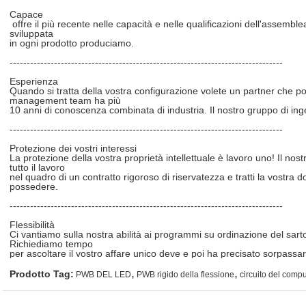
Capace
offre il più recente nelle capacità e nelle qualificazioni dell'assembl
sviluppata
in ogni prodotto produciamo.
--------------------------------------------------------------------------------
Esperienza
Quando si tratta della vostra configurazione volete un partner che po
management team ha più
10 anni di conoscenza combinata di industria. Il nostro gruppo di ing
--------------------------------------------------------------------------------
Protezione dei vostri interessi
La protezione della vostra proprietà intellettuale è lavoro uno! Il nost
tutto il lavoro
nel quadro di un contratto rigoroso di riservatezza e tratti la vostr
possedere.
--------------------------------------------------------------------------------
Flessibilità
Ci vantiamo sulla nostra abilità ai programmi su ordinazione del sarto i
Richiediamo tempo
per ascoltare il vostro affare unico deve e poi ha precisato sorpassarl
,
,
Prodotto Tag:
PWB DEL LED
PWB rigido della flessione
circuito del compu