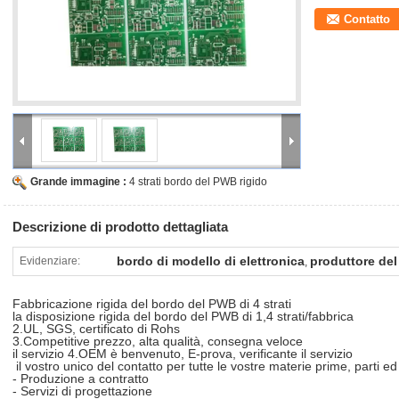
iniziali nella fase di progettazione rigida del PWB della flessione restituira
fabbricante rigido del PWB della flessione è compreso presto nel proce
Contatto
progettazione e le parti favolose siano sia nella coordinazione che rapp
La fase rigida di fabbricazione della flessione è inoltre più complessa
rigido del bordo. Tutte le componenti flessibili dell'assemblea rigida de
completamente differente, incisione e processi di saldatura che i bordi 
Applicazione
LED, telecomunicazione, applicazione informatica, illuminazione, macchi
potere, automobile e prodotti elettronici di consumo di qualità superior
Grande immagine :
4 strati bordo del PWB rigido
Descrizione di prodotto dettagliata
bordo di modello di elettronica
produttore del
Evidenziare:
,
Fabbricazione rigida del bordo del PWB di 4 strati
la disposizione rigida del bordo del PWB di 1,4 strati/fabbrica
2.UL, SGS, certificato di Rohs
3.Competitive prezzo, alta qualità, consegna veloce
il servizio 4.OEM è benvenuto, E-prova, verificante il servizio
il vostro unico del contatto per tutte le vostre materie prime, parti 
- Produzione a contratto
- Servizi di progettazione