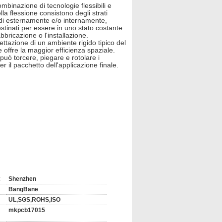
ombinazione di tecnologie flessibili e
lla flessione consistono degli strati
rigidi esternamente e/o internamente,
estinati per essere in uno stato costante
bbricazione o l'installazione.
ettazione di un ambiente rigido tipico del
 offre la maggior efficienza spaziale.
 può torcere, piegare e rotolare i
r il pacchetto dell'applicazione finale.
ase di alluminio, base del centro del
hiostro del carbonio,
l'oro di ENIG+
:
Shenzhen
uzione che richiedono il montaggio rigido
BangBane
nologia è collaudata bene ed affidabile.
UL,SGS,ROHS,ISO
nto delle edizioni del peso e dello
mkpcb17015
deguata delle opzioni disponibili alle fasi