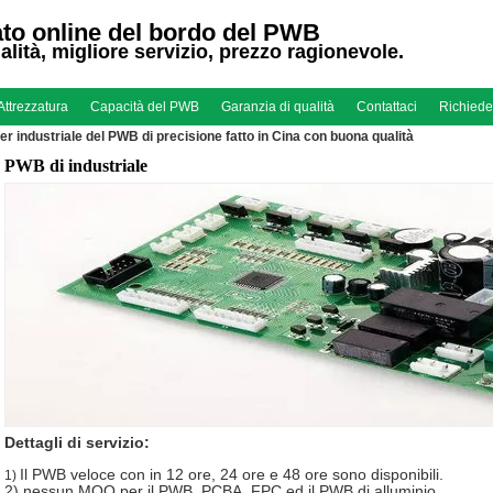
to online del bordo del PWB
alità, migliore servizio, prezzo ragionevole.
Attrezzatura
Capacità del PWB
Garanzia di qualità
Contattaci
Richiede
er industriale del PWB di precisione fatto in Cina con buona qualità
PWB di industriale
Dettagli di servizio:
Il PWB veloce con in 12 ore, 24 ore e 48 ore sono disponibili.
1)
2) nessun MOQ per il PWB, PCBA, FPC ed il PWB di alluminio.