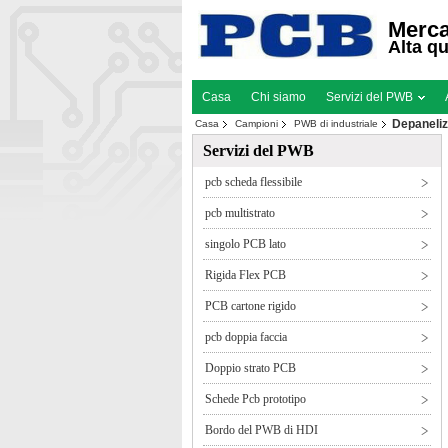
Merca
Alta qu
Casa
Chi siamo
Servizi del PWB
Depaneliz
Casa
Campioni
PWB di industriale
Servizi del PWB
pcb scheda flessibile
pcb multistrato
singolo PCB lato
Rigida Flex PCB
PCB cartone rigido
pcb doppia faccia
Doppio strato PCB
Schede Pcb prototipo
Bordo del PWB di HDI