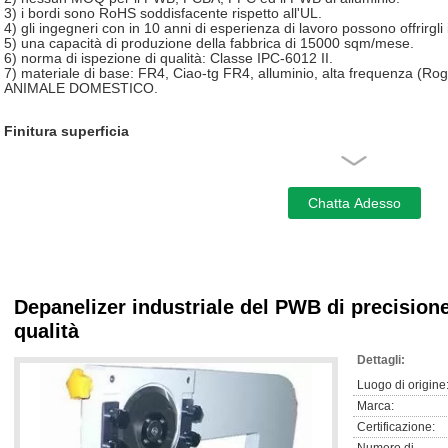
3) i bordi sono RoHS soddisfacente rispetto all'UL.
4) gli ingegneri con in 10 anni di esperienza di lavoro possono offrirgli
5) una capacità di produzione della fabbrica di 15000 sqm/mese.
6) norma di ispezione di qualità: Classe IPC-6012 II.
7) materiale di base: FR4, Ciao-tg FR4, alluminio, alta frequenza (Roge
ANIMALE DOMESTICO.
Finitura superficia
HAL, HASL senza piombo, oro di immersione, doratura, dito dell'oro, a
immersione, OSP, inchiostro del carbonio
Vantaggi
scheda madre di industriale di rendimento elevato 1.Embedded. (2.0cm 
memoria di 2.DDR3 1066/1333/1600MHz, incavo di SO-DIMM di mass
3.Support WIFI, carta SIM 3G, si raddoppiano porto di lan RJ45 di 10
efficienza.
Depanelizer industriale del PWB di precision
initzializzazione/plug and play di potere 4.Support, Temporizzatore-po
risoluzione di 5.Support 1080P HDMI di massima elevazione a: 1920*
qualità
canale; Risoluzione di VGA di massima elevazione a: 2048*1536.
6.Reliable, alta stabilità, a basso rumore, basso consumo energetic
Dettagli:
Player/AIO machine/IPC/VOD/Car PC/HTPC ecc.
Luogo di origine
Marca:
Specificazione industriale del PWB di controllo
Certificazione:
Unità di elaborazione del CPU