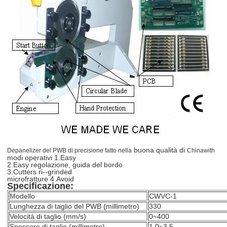
Parametri di lavoro
• Temperatura di lavoro: -20°C~ 70°C (l'utente in lotti potrebbe perso
• Gamma di umidità: 5%~ 95%, senza condensazione
Basso consumo energetico
• 5v alimentatore in CC, basso consumo energetico, <1W
buona qualità di
Depanelizer del PWB di precisione fatto nella
Chinawith
modi operativi 1.Easy
2.Easy regolazione, guida del bordo
3.Cutters ri--grinded
microfratture 4.Avoid
Specificazione:
Modello
CWVC-1
Lunghezza di taglio del PWB (millimetro)
330
Velocità di taglio (mm/s)
0~400
Spessore di taglio (millimetro)
1.0~3.5