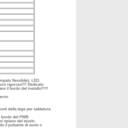
ampato flessibile), LED.
oro rigoroso!!!! Dedicato
re il bordo del metallo!!!!!!
terno
iunti della lega per saldatura.
di bordo del PWB.
el ripiano del tavolo.
 il pulsante di avvio o