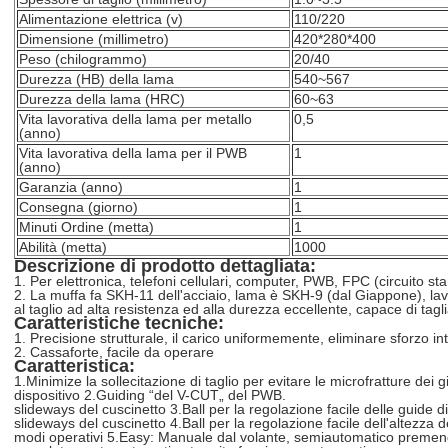
Alimentazione elettrica (v)
110/220
Dimensione (millimetro)
420*280*400
Peso (chilogrammo)
20/40
Durezza (HB) della lama
540~567
Durezza della lama (HRC)
60~63
Vita lavorativa della lama per metallo
0,5
(anno)
Vita lavorativa della lama per il PWB
1
(anno)
Garanzia (anno)
1
Consegna (giorno)
1
Minuti Ordine (metta)
1
Abilità (metta)
1000
Descrizione di prodotto dettagliata:
1. Per elettronica, telefoni cellulari, computer, PWB, FPC (circuito st
2. La muffa fa SKH-11 dell'acciaio, lama è SKH-9 (dal Giappone), lav
al taglio ad alta resistenza ed alla durezza eccellente, capace di taglia
Caratteristiche tecniche:
1. Precisione strutturale, il carico uniformemente, eliminare sforzo in
2. Cassaforte, facile da operare
Caratteristica:
1.Minimize la sollecitazione di taglio per evitare le microfratture dei g
dispositivo 2.Guiding “del V-CUT„ del PWB.
slideways del cuscinetto 3.Ball per la regolazione facile delle guide 
slideways del cuscinetto 4.Ball per la regolazione facile dell'altezza d
modi operativi 5.Easy: Manuale dal volante, semiautomatico premendo