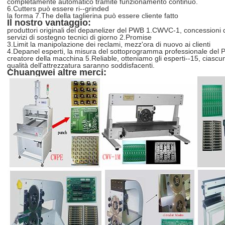
completamente automatico tramite funzionamento continuo.
6.Cutters può essere ri--grinded
la forma 7.The della taglierina può essere cliente fatto
Il nostro vantaggio:
produttori originali del depanelizer del PWB 1.CWVC-1, concessioni d
servizi di sostegno tecnici di giorno 2.Promise
3.Limit la manipolazione dei reclami, mezz'ora di nuovo ai clienti
4.Depanel esperti, la misura del sottoprogramma professionale del
creatore della macchina 5.Reliable, otteniamo gli esperti--15, ciascu
qualità dell'attrezzatura saranno soddisfacenti.
Chuangwei altre merci: