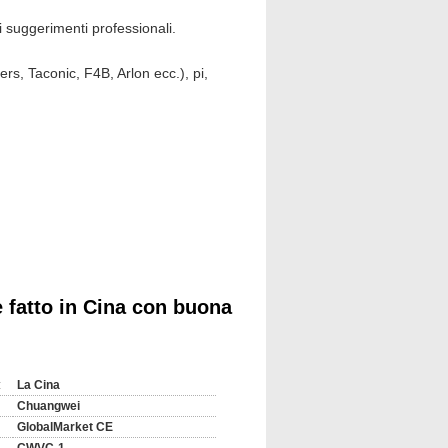
 i suggerimenti professionali.
rs, Taconic, F4B, Arlon ecc.), pi,
rgento di immersione, latta di
ultrasottili)
ima elevazione a 4GB.
00M, mini SSD di SATA di sostegno, più
e fatto in Cina con buona
tere-su.
1200; Supporto 24bit LVDS a doppio
o. Perfettamente adatto ad ANNUNCIO
:
La Cina
Chuangwei
GlobalMarket CE