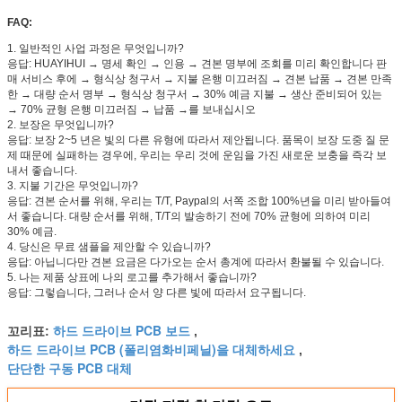
FAQ:
1. 일반적인 사업 과정은 무엇입니까?
응답: HUAYIHUI → 명세 확인 → 인용 → 견본 명부에 조회를 미리 확인합니다 판
매 서비스 후에 → 형식상 청구서 → 지불 은행 미끄러짐 → 견본 납품 → 견본 만족
한 → 대량 순서 명부 → 형식상 청구서 → 30% 예금 지불 → 생산 준비되어 있는
→ 70% 균형 은행 미끄러짐 → 납품 →를 보내십시오
2. 보장은 무엇입니까?
응답: 보장 2~5 년은 빛의 다른 유형에 따라서 제안됩니다. 품목이 보장 도중 질 문
제 때문에 실패하는 경우에, 우리는 우리 것에 운임을 가진 새로운 보충을 즉각 보
내서 좋습니다.
3. 지불 기간은 무엇입니까?
응답: 견본 순서를 위해, 우리는 T/T, Paypal의 서쪽 조합 100%년을 미리 받아들여
서 좋습니다. 대량 순서를 위해, T/T의 발송하기 전에 70% 균형에 의하여 미리
30% 예금.
4. 당신은 무료 샘플을 제안할 수 있습니까?
응답: 아닙니다만 견본 요금은 다가오는 순서 총계에 따라서 환불될 수 있습니다.
5. 나는 제품 상표에 나의 로고를 추가해서 좋습니까?
응답: 그렇습니다, 그러나 순서 양 다른 빛에 따라서 요구됩니다.
하드 드라이브 PCB 보드
꼬리표:
,
하드 드라이브 PCB (폴리염화비페닐)을 대체하세요
,
단단한 구동 PCB 대체