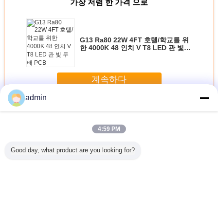
가장 저렴 한 가격 으로
G13 Ra80 22W 4FT 호텔/학교를 위
한 4000K 48 인치 V T8 LED 관 빛
두 배 PCB
계속하다
admin
하드 드라이브 pcb
더 많은 것
4:59 PM
Good day, what product are you looking for?
브 pcb
WD HDD PCB 논
WD HDD PCB 논
WD HDD PCB 논
0.5 - 5개
의 CEM-
리 널 인쇄 회로 기
리 널 인쇄 회로 기
리 널 인쇄 회로 기
간격 하드
난입합니다
판 3.5 인치
판 3.5 인치 SATA
판 3.5 인치
pc
IDE/PATA 하드드
하드드라이브 수선
IDE/PATA 하드드
라이브 수선 hdd
hdd 날짜 회복을
라이브 수선 hdd
날짜 회복을 위해
위해 2060-
날짜 회복을 위해
언어를 바꾸십시오
2060-001092-007
001267-001
2060-001265-001
Korean