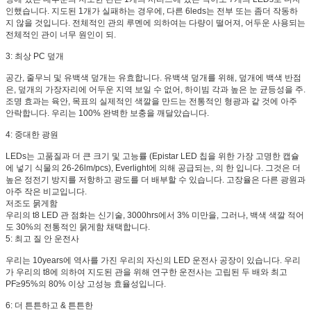
인했습니다. 지도된 1개가 실패하는 경우에, 다른 6leds는 전부 또는 좀더 작동하
지 않을 것입니다. 전체적인 관의 루멘에 의하여는 다량이 떨어져, 어두운 사용되는
전체적인 관이 너무 원인이 되.
3: 최상 PC 덮개
공간, 줄무늬 및 유백색 덮개는 유효합니다. 유백색 덮개를 위해, 덮개에 백색 반점
은, 덮개의 가장자리에 어두운 지역 보일 수 없어, 하이빔 각과 높은 눈 균등성을 주.
조명 효과는 육안, 목표의 실제적인 색깔을 만드는 전통적인 형광과 같 것에 아주
안락합니다. 우리는 100% 완벽한 보충을 깨달았습니다.
4: 중대한 광원
LEDs는 고품질과 더 큰 크기 및 고능률 (Epistar LED 칩을 위한 가장 고명한 캡슐
에 넣기 식물의 26-26lm/pcs), Everlight에 의해 공급되는, 의 한 입니다. 그것은 더
높은 정전기 방지를 저항하고 광도를 더 배부할 수 있습니다. 고장율은 다른 광원과
아주 작은 비교입니다.
저조도 묽게함
우리의 t8 LED 관 점화는 신기술, 3000hrs에서 3% 미만을, 그러나, 백색 색깔 적어
도 30%의 전통적인 묽게함 채택합니다.
5: 최고 질 안 운전사
우리는 10years에 역사를 가진 우리의 자신의 LED 운전사 공장이 있습니다. 우리
가 우리의 t8에 의하여 지도된 관을 위해 연구한 운전사는 고립된 두 배와 최고
PF≥95%의 80% 이상 고성능 효율성입니다.
6: 더 튼튼하고 & 튼튼한