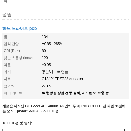
력:
설명
하드 드라이브 pcb
힘:
134
입력 전압:
AC85 - 265V
CRI (Ra>):
80
빛난 효율성 (lm/w):
120
역률:
>0.95
커버:
공간/서리로 덥는
자료:
G13/ R17D/FA8/connector
빔 각도:
270 도
t8 형광성 상점 전등 설비
지도된 t8 보충 관
하이 라이트:
,
새로운 디자인 G13 22W 4FT 4000K 48 인치 두 배 PCB T8 LED 관 파란 회전하
는 모자 Epistar SMD2835 v LED 관
T8 LED 관 빛 명세: