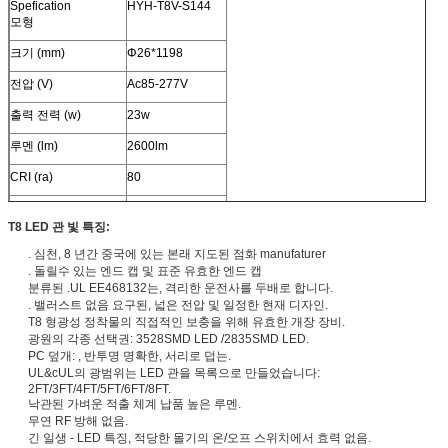
Spefication
HYH-T8V-S144
모형
크기 (mm)
Φ26*1198
전압 (V)
Ac85-277V
출력 전력 (w)
23w
루멘 (lm)
2600lm
CRI (ra)
80
색깔은 유혹합니다 (k)
2700-7000k
T8 LED 관 빛 특징:
PF
>0.95
. 심천, 8 년간 중국에 있는 본래 지도된 점화 manufaturer
LED 양 (PC)
144pcs
. 돌릴수 있는 엔드 캡 및 표준 유효한 엔드 캡
분류된 .UL EE468132는, 격리한 운전사를 두배로 합니다.
포장 (cm)
126*23*24
. 밸러스트 없음 요구된, 넓은 전압 및 일정한 현재 디자인.
T8 형광성 정착물의 직접적인 보충을 위해 유효한 개장 장비.
PC/ctn
25
광원의 각종 선택권: 3528SMD LED /2835SMD LED.
PC 덮개: , 반투명 명확한, 서리로 덥는.
UL&cUL의 광범위는 LED 관을 목록으로 만들었습니다:
2FT/3FT/4FT/5FT/6FT/8FT.
낙관된 가벼운 적출 체계 납품 높은 루멘.
무연 RF 방해 없음.
긴 일생 - LED 특징, 적당한 몰기의 온/오프 스위치에서 효력 없음.