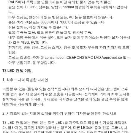
RoHS에서 목록으로 만들어지는 어떤 유해한 물자 없는 녹색 환경.
필요 정비, LEDs의 장수는, 말썽의 narmal 형광등의 부속을 대체하지 않습니
다.
아무 섬광도, 안정되어 있는 빛은 모는, AC 눈을 보호하지 않습니다.
좋은 색각, 색온도는 3000K에서 7000K에 조정될 수 있습니다
쉬운 설치는, 직접 거치될 수 있습니다.
필요 부속품 없음, 필요 전통적인 몰고 및 반사체 부속.
내부 조명 근원에서 쉬운 끊어, 모든 물자 및 외부 케이스는 단단한 물자 에폭시
와 같은 아BS, PC입니다,
전자기학 방해 없음, 고성능 스위치 없음 및 유도자 부속의 환경 전자기학 오염
없음.
고성능 합병증, 추가 힘 consumption.CE&ROHS EMC LVD Approved.so 없는
아무 변압기도, 질 우량합니다.
T8 LED 관 빛 이점:
1. 최후 모자의 특별한 디자인
이동할 수 있는 (돌릴수 있는 선택적입니다) 최후 모자의 디자인은 엔드 캡에 스위
치를 쉽게 눌러서 운전사의 쉬운 보충을 제공합니다. 접착제에 의하여 최후 모자를
설치하는 다른 관과 다른, 이 새로운 디자인은 고객을 관에 있는 결점 부속을 쉽게
대체하는 가능하게 합니다.
2: 시리즈에 있는 지도한 실패를 피하기 위하여 디자인을 완전히 하십시오
T8 LED 관 점화는 관에 있는 모든 LEDs를 자주적으로 작동하 신기술을 채택합니
다. 말하자면, 지도된 1개가 실패하는 경우에, 다른 LEDs에 충격 없음. 그러나, 시
장에 있는 대부분의 지도한 관은 1개의 시리즈에 있는 적어도 7개의 LEDs로 디자