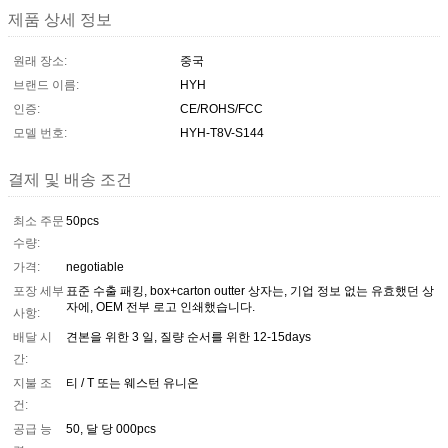
제품 상세 정보
원래 장소:
중국
브랜드 이름:
HYH
인증:
CE/ROHS/FCC
모델 번호:
HYH-T8V-S144
결제 및 배송 조건
최소 주문
50pcs
수량:
가격:
negotiable
포장 세부
표준 수출 패킹, box+carton outter 상자는, 기업 정보 없는 유효했던 상
자에, OEM 전부 로고 인쇄했습니다.
사항:
배달 시
견본을 위한 3 일, 질량 순서를 위한 12-15days
간:
지불 조
티 / T 또는 웨스턴 유니온
건:
공급 능
50, 달 당 000pcs