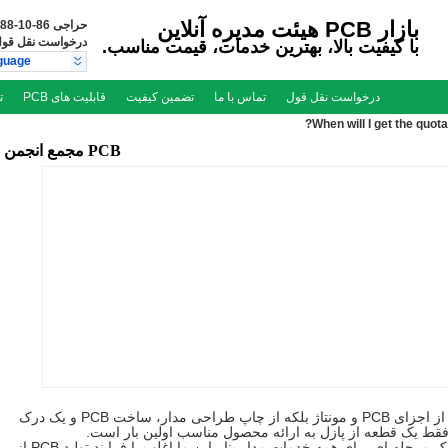
بازار PCB هیئت مدیره آنلاین
حراجی
86-10-66557788
درخواست نقل قو
با کیفیت بالا، بهترین خدمات، قیمت مناسب.
guage
درخواست نقل قول
تماس با ما
تضمین کیفیت
قابلیت های PCB
ت
When will I get the quot
PCB مجمع انجمن
PCB مجمع یک فرایند که نیاز به دانش نه تنها از اجزای PCB و مونتاژ بلکه از چاپ طراحی مدار، ساخت PCB و یک درک
 فقط یک قطعه از پازل به ارائه محصول مناسب اولین بار است.
مدارهای سان فرانسیسکو است یک راه حل یک مرحله ای برای همه خدمات مدار بنابراین ما اغلب با فرایند تولید PCB از