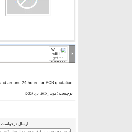
سطح سوار فن آوری / قطعات (SMT مجمع)
از طریق سوراخ دستگاه / قطعات (THD)
قطعات مختلف: SMT و THD مونتاژ
BGA / میکرو BGA / uBGA
QFN، پاپ و سرب کمتر تراشه
2800 پین تعداد BGA
0201/1005 اجزای منفعل
0.3 / 0.4 پیچ
پاپ بسته بندی
فلیپ تراشه در زیر پر CCGA
BGA Interposer / پشته
و بیشتر…
and around 24 hours for PCB quotation.
,
برچسب:
مونتاژ pcb
برد pcba
ارسال درخواست خو