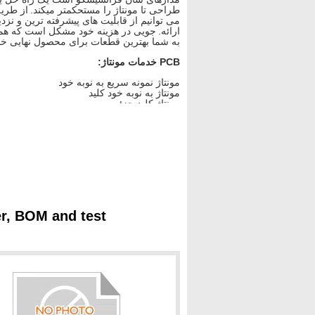
طراحی تا مونتاژ را مستحکمتر میکند.
از طری
می توانیم از قابلیت های پیشرفته ترین و نزدی
ارائه.
جویی در هزینه خود مشکل است که همراه
به شما بهترین قطعات برای محصول نهایی خود ر
PCB خدمات مونتاژ:
مونتاژ نمونه سریع به نوبه خود
مونتاژ به نوبه خود کلید
مونتاژ کلید جزئی
مونتاژ محموله
سازگار با استاندارد RoHS مونتاژ بدون سرب سازگار
غیر استاندارد RoHS مونتاژ
پوشش ساختاری
نهایی جعبه ساخت و بسته بندی
فرآیند PCB مجمع
SMT موج لحیم کاری --- --Assembling ----- ----- فناوری اطلاعات و ارتباطات تست عملکرد ----- دما و رطوبت تست
er, BOM and test
خدمات تست
از X-Ray (2-D و 3-D)
BGA از X-Ray بازرسی
AOI تست (خودکار نوری بازرسی)
فناوری اطلاعات و ارتباطات تست (در مدار 
تست عملکرد (در سطح هیئت مدیره و سیستم
پرواز پروب
قابلیت ها