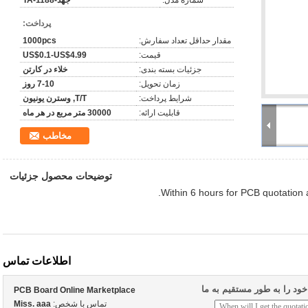
شماره مدل:
جهد-TA-1188
پرداخت:
مقدار حداقل تعداد سفارش:
1000pcs
قیمت:
US$0.1-US$4.99
جزئیات بسته بندی:
خلاء در کارتن
زمان تحویل:
7-10 روز
شرایط پرداخت:
T/T, وسترن یونیون
قابلیت ارائه:
30000 متر مربع در هر ماه
مخاطب
توضیحات محصول جزئیات
Within 6 hours for PCB quotation 
اطلاعات تماس
د را به طور مستقیم به ما
PCB Board Online Marketplace
تماس با شخص:
Miss. aaa