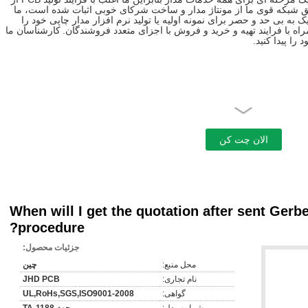
ق شبکه قوی ما از مونتاژ مدار و ساخت شرکای خوبی اثبات شده است، ما
ک به بی حد و حصر برای نمونه اولیه یا تولید نرم افزار مدار چاپی خود را
 با فرایند تهیه و خرید و فروش با اجزای متعدد فروشندگان.
کارشناسان ما
ا پیدا کنید.
حفاری ----- ----- قرار گرفتن در معرض آبکاری ----- Etaching و برهنه کردن پرده ها ----- ----- پانچ تست برق ----- -----
When will I get the quotation after sent Gerb
procedure?
جزئیات محصول:
تست)
محل منبع:
چین
)
نام تجاری:
JHD PCB
گواهی:
UL,RoHs,SGS,ISO9001-2008