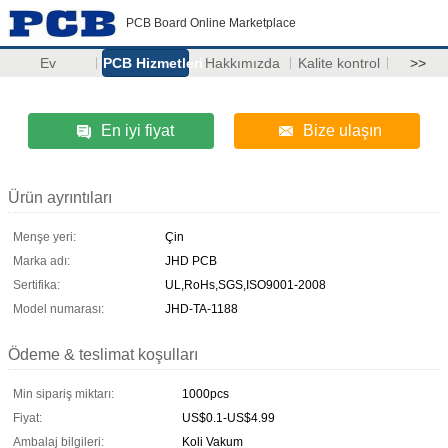
PCB Board Online Marketplace
Ev
PCB Hizmetleri
Hakkımızda
Kalite kontrol
>>
En iyi fiyat
Bize ulaşın
Ürün ayrıntıları
Menşe yeri:
Çin
Marka adı:
JHD PCB
Sertifika:
UL,RoHs,SGS,ISO9001-2008
Model numarası:
JHD-TA-1188
Ödeme & teslimat koşulları
Min sipariş miktarı:
1000pcs
Fiyat:
US$0.1-US$4.99
Ambalaj bilgileri:
Koli Vakum