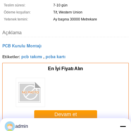
Teslim süresi:
7-10 gün
Ödeme koşulları:
T/t, Western Union
Yetenek temini:
Ay başına 30000 Metrekare
Açıklama
PCB Kurulu Montajı
pcb takımı
pcba kartı
Etiketler:
,
En İyi Fiyatı Alın
Devam et
admin
PCB Kurulu Montajı
Daha