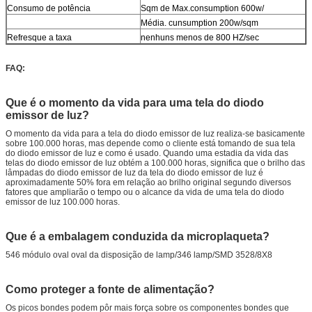
Consumo de potência
Sqm de Max.consumption 600w/
Média. cunsumption 200w/sqm
Refresque a taxa
nenhuns menos de 800 HZ/sec
FAQ:
Que é o momento da vida para uma tela do diodo
emissor de luz?
O momento da vida para a tela do diodo emissor de luz realiza-se basicamente
sobre 100.000 horas, mas depende como o cliente está tomando de sua tela
do diodo emissor de luz e como é usado. Quando uma estadia da vida das
telas do diodo emissor de luz obtém a 100.000 horas, significa que o brilho das
lâmpadas do diodo emissor de luz da tela do diodo emissor de luz é
aproximadamente 50% fora em relação ao brilho original segundo diversos
fatores que ampliarão o tempo ou o alcance da vida de uma tela do diodo
emissor de luz 100.000 horas.
Que é a embalagem conduzida da microplaqueta?
546 módulo oval oval da disposição de lamp/346 lamp/SMD 3528/8X8
Como proteger a fonte de alimentação?
Os picos bondes podem pôr mais força sobre os componentes bondes que