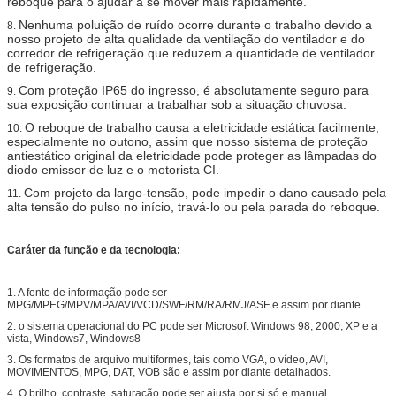
reboque para o ajudar a se mover mais rapidamente.
Nenhuma poluição de ruído ocorre durante o trabalho devido a
8.
nosso projeto de alta qualidade da ventilação do ventilador e do
corredor de refrigeração que reduzem a quantidade de ventilador
de refrigeração.
Com proteção IP65 do ingresso, é absolutamente seguro para
9.
sua exposição continuar a trabalhar sob a situação chuvosa.
O reboque de trabalho causa a eletricidade estática facilmente,
10.
especialmente no outono, assim que nosso sistema de proteção
antiestático original da eletricidade pode proteger as lâmpadas do
diodo emissor de luz e o motorista CI.
Com projeto da largo-tensão, pode impedir o dano causado pela
11.
alta tensão do pulso no início, travá-lo ou pela parada do reboque.
Caráter da função e da tecnologia:
1. A fonte de informação pode ser
MPG/MPEG/MPV/MPA/AVI/VCD/SWF/RM/RA/RMJ/ASF e assim por diante.
2. o sistema operacional do PC pode ser Microsoft Windows 98, 2000, XP e a
vista, Windows7, Windows8
3. Os formatos de arquivo multiformes, tais como VGA, o vídeo, AVI,
MOVIMENTOS, MPG, DAT, VOB são e assim por diante detalhados.
4. O brilho, contraste, saturação pode ser ajusta por si só e manual.