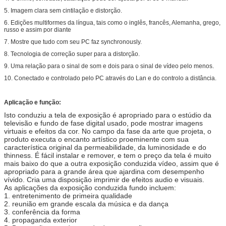
5. Imagem clara sem cintilação e distorção.
6. Edições multiformes da língua, tais como o inglês, francês, Alemanha, grego,
russo e assim por diante
7. Mostre que tudo com seu PC faz synchronously.
8. Tecnologia de correção super para a distorção.
9. Uma relação para o sinal de som e dois para o sinal de vídeo pelo menos.
10. Conectado e controlado pelo PC através do Lan e do controlo a distância.
Aplicação e função:
Isto conduziu a tela de exposição é apropriado para o estúdio da
televisão e fundo de fase digital usado, pode mostrar imagens
virtuais e efeitos da cor. No campo da fase da arte que projeta, o
produto executa o encanto artístico proeminente com sua
característica original da permeabilidade, da luminosidade e do
thinness. É fácil instalar e remover, e tem o preço da tela é muito
mais baixo do que a outra exposição conduzida vídeo, assim que é
apropriado para a grande área que ajardina com desempenho
vívido. Cria uma disposição imprimir de efeitos audio e visuais.
As aplicações da exposição conduzida fundo incluem:
1. entretenimento de primeira qualidade
2. reunião em grande escala da música e da dança
3. conferência da forma
4. propaganda exterior