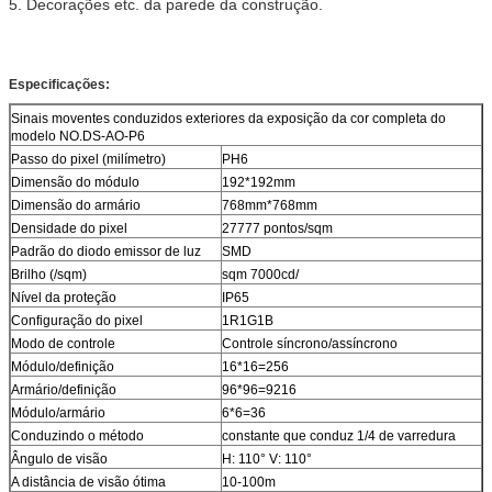
5.
Decorações etc. da parede da construção.
Especificações:
Sinais moventes conduzidos exteriores da exposição da cor completa do
modelo NO.DS-AO-P6
Passo do pixel (milímetro)
PH6
Dimensão do módulo
192*192mm
Dimensão do armário
768mm*768mm
Densidade do pixel
27777 pontos/sqm
Padrão do diodo emissor de luz
SMD
Brilho (/sqm)
sqm 7000cd/
Nível da proteção
IP65
Configuração do pixel
1R1G1B
Modo de controle
Controle síncrono/assíncrono
Módulo/definição
16*16=256
Armário/definição
96*96=9216
Módulo/armário
6*6=36
Conduzindo o método
constante que conduz 1/4 de varredura
Ângulo de visão
H: 110° V: 110°
A distância de visão ótima
10-100m