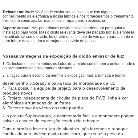
Treinamento livre:
Você pode enviar seu pessoal que tem algum
conhecimento da eletrônica a nossa fábrica e nós forneceremos o treinamento
livre sobre como ajustar, mantemos e reparamos a exposição.
Suporte laboral:
Nós poderíamos enviar nosso coordenador para guiar a
instalação para você. Mas o custo relevante deve ser pagado por sua empresa
respeitado tal como o visto, hotel, alimento, bilhete do voo para para a frente e
para trás, e deve ajudar a arranjar nosso visto do pessoal.
Nossas vantagens da exposição de diodo emissor de luz:
1.
Os fechamentos em ambos os lados do armário contribuem à uniformidade e
ao nivelamento de dois armários vizinhos.
2.
a fiação pura e escondida permite a exposição mais arrumada e bonita.
desempenho 3.Steady e baixa taxa de mortalidade de luz
4.
Para possuir a equipe de projeto para o desenvolvimento de
produtos novos
5.
Projeto independente do circuito da placa do PWB: linha e cor
eletrônicas arrumadas do uniforme
6.
Pacote novo do vácuo do teste padrão
o projeto Super-magro, a desmontada fácil e a montagem podem
7.
salvar o espaço da exposição conduzida reboque.
Com o armário leve na liga de alumínio, nós fazemos o reboque
conduzido para indicar muito mais claro, que reduz o peso do