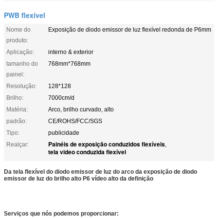
PWB flexível
Nome do
Exposição de diodo emissor de luz flexível redonda de P6mm
produto:
Aplicação:
interno & exterior
tamanho do
768mm*768mm
painel:
Resolução:
128*128
Brilho:
7000cm/d
Matéria:
Arco, brilho curvado, alto
padrão:
CE/ROHS/FCC/SGS
Tipo:
publicidade
Painéis de exposição conduzidos flexíveis
Realçar:
,
tela video conduzida flexível
Da tela flexível do diodo emissor de luz do arco da exposição de diodo
emissor de luz do brilho alto P6 vídeo alto da definição
Serviços que nós podemos proporcionar: