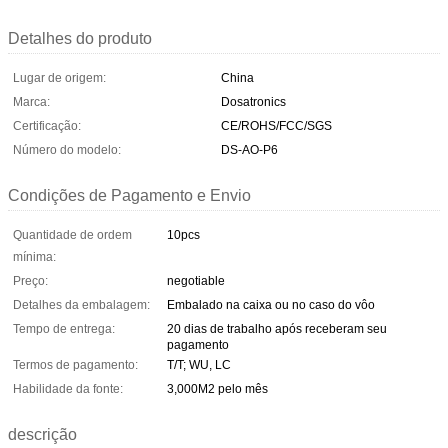
Detalhes do produto
Lugar de origem:
China
Marca:
Dosatronics
Certificação:
CE/ROHS/FCC/SGS
Número do modelo:
DS-AO-P6
Condições de Pagamento e Envio
Quantidade de ordem
10pcs
mínima:
Preço:
negotiable
Detalhes da embalagem:
Embalado na caixa ou no caso do vôo
Tempo de entrega:
20 dias de trabalho após receberam seu
pagamento
Termos de pagamento:
T/T; WU, LC
Habilidade da fonte:
3,000M2 pelo mês
descrição