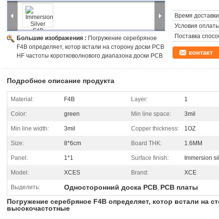
Одиночный, котор встали на сторону PCB большинств польза в ра
Время доставки
установках, стиральных машинах и другом продукте электрических 
торговых автоматах, освещении СИД, электронных блоках, как ц
Условия оплаты
Поставка спосо
Большие изображения :
Погружение серебряное
F4B определяет, котор встали на сторону доски PCB
контакт
HF частоты коротковолнового диапазона доски PCB
Подробное описание продукта
Material:
F4B
Layer:
1
Color:
green
Min line space:
3mil
Min line width:
3mil
Copper thickness:
1OZ
Size:
8*6cm
Board THK:
1.6MM
Panel:
1*1
Surface finish:
Immersion si
Model:
XCES
Brand:
XCE
Односторонний доска PCB
PCB платы
Выделить:
,
Погружение серебряное F4B определяет, котор встали на с
высокочастотные