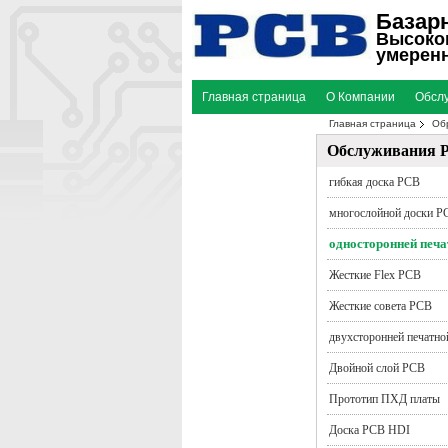
Базар
Высоком
умеренн
Главная страница
О Компании
Обсл
Главная страница
Об
Отправить запрос
частоты коротковолн
Обслуживания 
гибкая доска PCB
многослойной доски P
односторонней печа
Жесткие Flex PCB
Жесткие совета PCB
двухсторонней печатно
Двойной слой PCB
Прототип ПХД платы
Доска PCB HDI