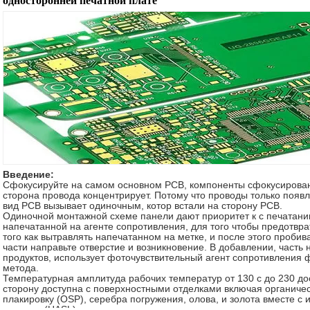
односторонней печатной плате
Введение:
Сфокусируйте на самом основном PCB, компоненты сфокусирован
сторона провода концентрирует. Потому что проводы только появл
вид PCB вызывает одиночным, котор встали на сторону PCB.
Одиночной монтажной схеме панели дают приоритет к с печатанию 
напечатанной на агенте сопротивления, для того чтобы предотвра
того как вытравлять напечатанном на метке, и после этого проб
части направьте отверстие и возникновение. В добавлении, часть
продуктов, использует фоточувствительный агент сопротивления
метода.
Температурная амплитуда рабочих температур от 130 c до 230 дос
сторону доступна с поверхностными отделками включая органичес
плакировку (OSP), серебра погружения, олова, и золота вместе 
уровнем (HASL) припоя горячего воздуха.