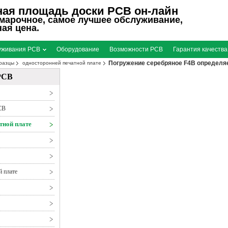
ная площадь доски PCB он-лайн
арочное, самое лучшее обслуживание,
ая цена.
уживания PCB
Оборудование
Возможности PCB
Гарантия качества
Погружение серебряное F4B определяет
разцы
односторонней печатной плате
ового диапазона доски PCB
PCB
CB
тной плате
й плате