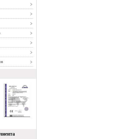
а
ов
лиента