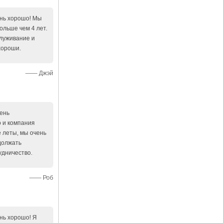
ень хорошо! Мы
ольше чем 4 лет.
луживание и
хороши.
—— Джэй
ень
 и компания
 леты, мы очень
должать
удничество.
—— Роб
нь хорошо! Я