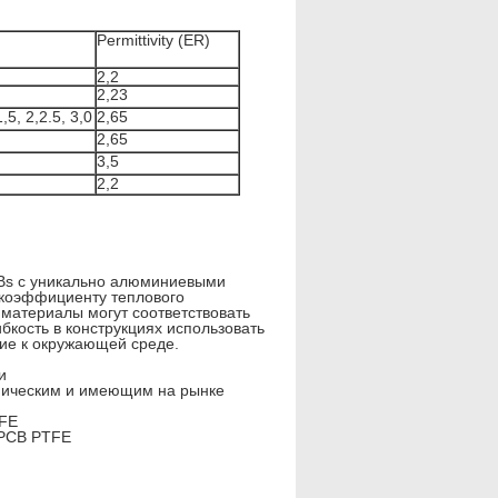
Permittivity (ER)
2,2
2,23
1,5, 2,2.5, 3,0
2,65
2,65
3,5
2,2
Bs с уникально алюминиевыми
 коэффициенту теплового
материалы могут соответствовать
бкость в конструкциях использовать
ие к окружающей среде.
и
ническим и имеющим на рынке
TFE
 PCB PTFE