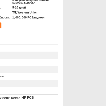
коробка коробки
дио, машине топления, холодильных
:
5-10 дней
приборов, так же, как принтере,
епь изготовляемой для продажи машины
:
T/T, Western Union
бности:
1, 000, 000 PCS/неделя
lver
торону доски HF PCB