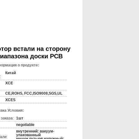
в бумажной феноловой медной
 прокатанной медью дают приоритет к.
тор встали на сторону
диапазона доски PCB
ормация о продукте:
для того чтобы получить требуемую
одвергнуть действию соответствуя
Китай
:
д для того чтобы совместить 2. После
 площадки подвергли действию
XCE
CE,ROHS, FCC,ISO9008,SGS,UL
XCES
реход метода/изображения печатания
вка Условия:
тка непродуктивной скважины подвергая
 заказа:
1шт
ния печатания - лечение - символ
окрынный поток - законченный продукт
negotiable
внутренний: вакуум-
упакованный
али:
мешок пузыря наружный: