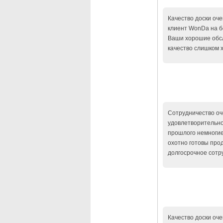
Качество доски оч
клиент WonDa на б
Ваши хорошие обс
качество слишком 
Сотрудничество оч
удовлетворительно
прошлого немногие
охотно готовы про
долгосрочное сотр
Качество доски оче