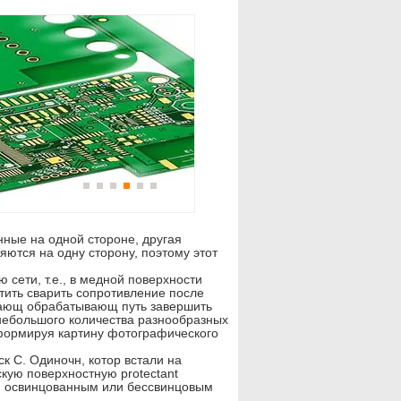
ные на одной стороне, другая
яются на одну сторону, поэтому этот
сети, т.е., в медной поверхности
тить сварить сопротивление после
ивающ обрабатывающ путь завершить
 небольшого количества разнообразных
 формируя картину фотографического
к C. Одиночн, котор встали на
кую поверхностную protectant
с и освинцованным или бессвинцовым