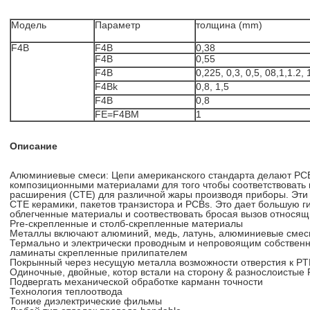
Модель
Параметр
толщина (mm)
F4B
F4B
0,38
F4B
0,55
F4B
0,225, 0,3, 0,5, 08,1,1.2, 
F4Bk
0,8, 1,5
F4B
0,8
FE=F4BM
1
Описание
Алюминиевые смеси: Цепи американского стандарта делают PC
композиционными материалами для того чтобы соответствовать
расширения (CTE) для различной жары производя приборы. Эти 
CTE керамики, пакетов транзистора и PCBs. Это дает большую ги
облегченные материалы и соотвествовать бросая вызов относящ
Pre-скрепленные и столб-скрепленные материалы
Металлы включают алюминий, медь, латунь, алюминиевые смес
Термально и электрически проводным и непровоящим собствен
ламинаты скрепленные прилипателем
Покрынный через несущую металла возможности отверстия к P
Одиночные, двойные, котор встали на сторону & разнослоистые
Подвергать механической обработке карманн точности
Технология теплоотвода
Тонкие диэлектрические фильмы