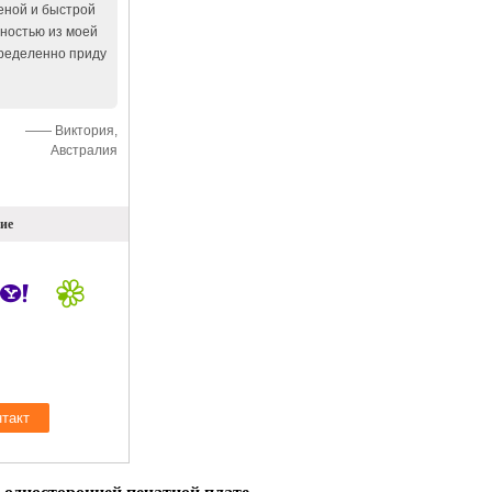
ценой и быстрой
лностью из моей
ределенно приду
—— Виктория,
Австралия
ие