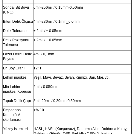
Sondaj Bit Boyu
6mil-256mil / 0.15mm-6.50mm
(CNC)
Biten Delik Ölçüsü
4mil-236mil / 0,1mm_6,0mm
Delik Toleransı
± 2mil / ± 0.05mm
Delik Pozisyonu
± 2mil / ± 0.05mm
Toleransı
Lazer Delici Delik
4mil / 0,1mm
Boyutu
En Boy Oranı
12: 1
Lehim maskesi
Yeşil, Mavi, Beyaz, Siyah, Kırmızı, Sarı, Mor, vb.
Min Lehim
2mil / 0.050mm
maskesi Köprüsü
Tapalı Delik Çapı
8mil-20mil / 0,20mm-0,50mm
Empedans
±% 10
Kontrolü V-
skorlaması
Yüzey İşlemleri
HASL, HASL (Kurşunsuz), Daldırma Altın, Daldırma Kalay,
Daldırma Gümüş, OSP, Sert Altın (100u "e kadar)