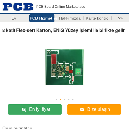
PCB Board Online Marketplace
Ev
PCB Hizmetleri
Hakkımızda
Kalite kontrol
>>
8 katlı Flex-sert Karton, ENIG Yüzey İşlemi ile birlikte gelir
En iyi fiyat
Bize ulaşın
Ürün ayrıntıları