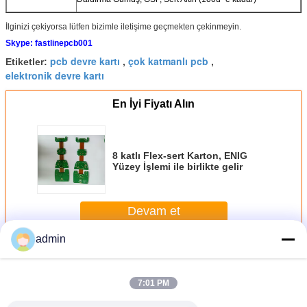
İlginizi çekiyorsa lütfen bizimle iletişime geçmekten çekinmeyin.
Skype: fastlinepcb001
pcb devre kartı
çok katmanlı pcb
Etiketler:
,
,
elektronik devre kartı
En İyi Fiyatı Alın
8 katlı Flex-sert Karton, ENIG
Yüzey İşlemi ile birlikte gelir
Devam et
admin
Sert Flex PCB
Daha
7:01 PM