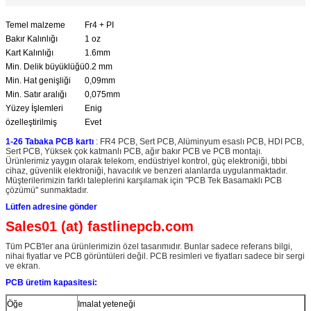
Temel malzeme
Fr4 + PI
Bakır Kalınlığı
1 oz
Kart Kalınlığı
1.6mm
Min. Delik büyüklüğü
0.2 mm
Min. Hat genişliği
0,09mm
Min. Satır aralığı
0,075mm
Yüzey İşlemleri
Enig
özelleştirilmiş
Evet
1-26 Tabaka PCB kartı
: FR4 PCB, Sert PCB, Alüminyum esaslı PCB, HDI PCB,
Sert PCB, Yüksek çok katmanlı PCB, ağır bakır PCB ve PCB montajı.
Ürünlerimiz yaygın olarak telekom, endüstriyel kontrol, güç elektroniği, tıbbi
cihaz, güvenlik elektroniği, havacılık ve benzeri alanlarda uygulanmaktadır.
Müşterilerimizin farklı taleplerini karşılamak için "PCB Tek Basamaklı PCB
çözümü" sunmaktadır.
Lütfen adresine gönder
Sales01 (at) fastlinepcb.com
Tüm PCB'ler ana ürünlerimizin özel tasarımıdır. Bunlar sadece referans bilgi,
nihai fiyatlar ve PCB görüntüleri değil. PCB resimleri ve fiyatları sadece bir sergi
ve ekran.
PCB üretim kapasitesi:
Öğe
Imalat yeteneği