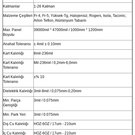
Katmanlar
1-26 Katman
Malzeme Çeşitleri
Fr-4, Fr-5, Yüksek-Tg, Halojensiz, Rogers, Isola, Taconic,
Arlon Teflon, Alüminyum Tabanlı
Max. Panel
39000mil * 47000mil / 1000mm * 1200mm
Boyutu
Anahat Toleransı
± 4mil ± 0.10mm
Kart Kalınlığı
8mil-236mil
Kart Kalınlığı
Mil-236mil / 0,2mm-6,0mm
Toleransı
Kart Kalınlığı
±% 10
Toleransı
Dielektrik Kalınlığı
3mil-8mil / 0,075mm-0,20mm
Min. Parça
3mil / 0.075mm
Genişliği
Min. Park Yeri
3mil / 0.075mm
Dış Cu Kalınlığı
HOZ-6OZ / 17um - 210um
İç Cu Kalınlığı
HOZ-6OZ / 17um - 210um