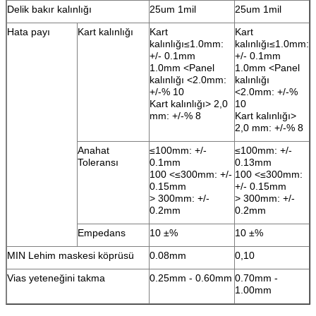
Delik bakır kalınlığı
25um 1mil
25um 1mil
Hata payı
Kart kalınlığı
Kart
Kart
kalınlığı≤1.0mm:
kalınlığı≤1.0mm:
+/- 0.1mm
+/- 0.1mm
1.0mm <Panel
1.0mm <Panel
kalınlığı <2.0mm:
kalınlığı
+/-% 10
<2.0mm: +/-%
Kart kalınlığı> 2,0
10
mm: +/-% 8
Kart kalınlığı>
2,0 mm: +/-% 8
Anahat
≤100mm: +/-
≤100mm: +/-
Toleransı
0.1mm
0.13mm
100 <≤300mm: +/-
100 <≤300mm:
0.15mm
+/- 0.15mm
> 300mm: +/-
> 300mm: +/-
0.2mm
0.2mm
Empedans
10 ±%
10 ±%
MIN Lehim maskesi köprüsü
0.08mm
0,10
Vias yeteneğini takma
0.25mm - 0.60mm
0.70mm -
1.00mm