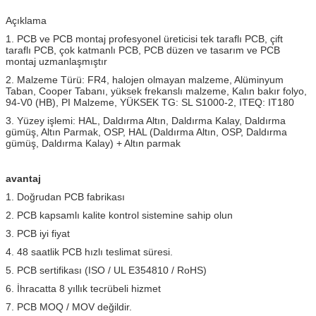
Açıklama
1. PCB ve PCB montaj profesyonel üreticisi tek taraflı PCB, çift
taraflı PCB, çok katmanlı PCB, PCB düzen ve tasarım ve PCB
montaj uzmanlaşmıştır
2. Malzeme Türü: FR4, halojen olmayan malzeme, Alüminyum
Taban, Cooper Tabanı, yüksek frekanslı malzeme, Kalın bakır folyo,
94-V0 (HB), PI Malzeme, YÜKSEK TG: SL S1000-2, ITEQ: IT180
3. Yüzey işlemi: HAL, Daldırma Altın, Daldırma Kalay, Daldırma
gümüş, Altın Parmak, OSP, HAL (Daldırma Altın, OSP, Daldırma
gümüş, Daldırma Kalay) + Altın parmak
avantaj
1. Doğrudan PCB fabrikası
2. PCB kapsamlı kalite kontrol sistemine sahip olun
3. PCB iyi fiyat
4. 48 saatlik PCB hızlı teslimat süresi.
5. PCB sertifikası (ISO / UL E354810 / RoHS)
6. İhracatta 8 yıllık tecrübeli hizmet
7. PCB MOQ / MOV değildir.