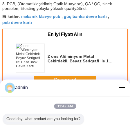
8. PCB, (Otomatikleştirilmiş Optik Muayene), QA / QC, sinek
porselen, Etesting yoluyla yüksek quality.Strict
mekanik klavye pcb
güç banka devre kartı
Etiketler:
,
,
pcb devre kartı
En İyi Fiyatı Alın
2 ons Alüminyum Metal
Çekirdekli, Beyaz Serigrafi ile 1
Kat Baskı Devre Kartı
Devam et
admin
Tek Taraflı PCB
Daha
11:42 AM
Good day, what product are you looking for?
 Kalaylı
Yeşil Lehimli
Endüstriyel
1.6mm 2oz Bakır
Tek Taraf