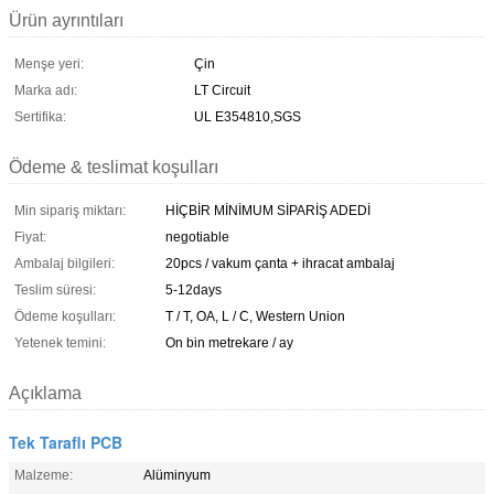
Ürün ayrıntıları
Menşe yeri:
Çin
Marka adı:
LT Circuit
Sertifika:
UL E354810,SGS
Ödeme & teslimat koşulları
Min sipariş miktarı:
HİÇBİR MİNİMUM SİPARİŞ ADEDİ
Fiyat:
negotiable
Ambalaj bilgileri:
20pcs / vakum çanta + ihracat ambalaj
Teslim süresi:
5-12days
Ödeme koşulları:
T / T, OA, L / C, Western Union
Yetenek temini:
On bin metrekare / ay
Açıklama
Tek Taraflı PCB
Malzeme:
Alüminyum