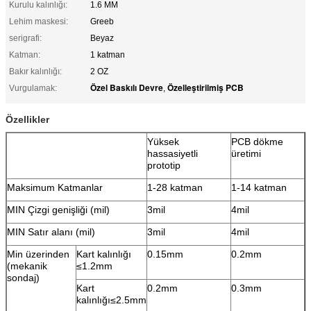
Kurulu kalınlığı:
1.6 MM
Lehim maskesi:
Greeb
serigrafi:
Beyaz
Katman:
1 katman
Bakır kalınlığı:
2 OZ
Özel Baskılı Devre
Özelleştirilmiş PCB
Vurgulamak:
,
Özellikler
Yüksek
PCB dökme
hassasiyetli
üretimi
prototip
Maksimum Katmanlar
1-28 katman
1-14 katman
MIN Çizgi genişliği (mil)
3mil
4mil
MIN Satır alanı (mil)
3mil
4mil
Min üzerinden
Kart kalınlığı
0.15mm
0.2mm
(mekanik
≤1.2mm
sondaj)
Kart
0.2mm
0.3mm
kalınlığı≤2.5mm