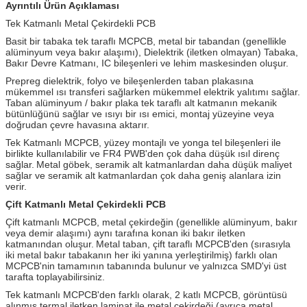
Ayrıntılı Ürün Açıklaması
Tek Katmanlı Metal Çekirdekli PCB
Basit bir tabaka tek taraflı MCPCB, metal bir tabandan (genellikle
alüminyum veya bakır alaşımı), Dielektrik (iletken olmayan) Tabaka,
Bakır Devre Katmanı, IC bileşenleri ve lehim maskesinden oluşur.
Prepreg dielektrik, folyo ve bileşenlerden taban plakasına
mükemmel ısı transferi sağlarken mükemmel elektrik yalıtımı sağlar.
Taban alüminyum / bakır plaka tek taraflı alt katmanın mekanik
bütünlüğünü sağlar ve ısıyı bir ısı emici, montaj yüzeyine veya
doğrudan çevre havasına aktarır.
Tek Katmanlı MCPCB, yüzey montajlı ve yonga tel bileşenleri ile
birlikte kullanılabilir ve FR4 PWB'den çok daha düşük ısıl direnç
sağlar.
Metal göbek, seramik alt katmanlardan daha düşük maliyet
sağlar ve seramik alt katmanlardan çok daha geniş alanlara izin
verir.
Çift Katmanlı Metal Çekirdekli PCB
Çift katmanlı MCPCB, metal çekirdeğin (genellikle alüminyum, bakır
veya demir alaşımı) aynı tarafına konan iki bakır iletken
katmanından oluşur.
Metal taban, çift taraflı MCPCB'den (sırasıyla
iki metal bakır tabakanın her iki yanına yerleştirilmiş) farklı olan
MCPCB'nin tamamının tabanında bulunur ve yalnızca SMD'yi üst
tarafta toplayabilirsiniz.
Tek katmanlı MCPCB'den farklı olarak, 2 katlı MCPCB, görüntüsü
alınmış termal iletken laminat ile metal çekirdeği (ayrıca metal