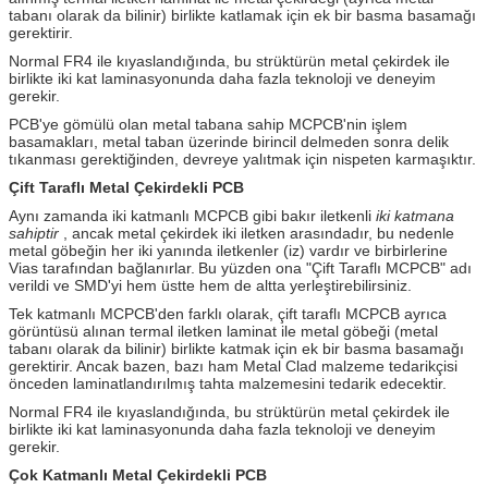
tabanı olarak da bilinir) birlikte katlamak için ek bir basma basamağı
gerektirir.
Normal FR4 ile kıyaslandığında, bu strüktürün metal çekirdek ile
birlikte iki kat laminasyonunda daha fazla teknoloji ve deneyim
gerekir.
PCB'ye gömülü olan metal tabana sahip MCPCB'nin işlem
basamakları, metal taban üzerinde birincil delmeden sonra delik
tıkanması gerektiğinden, devreye yalıtmak için nispeten karmaşıktır.
Çift Taraflı Metal Çekirdekli PCB
Aynı zamanda iki katmanlı MCPCB gibi bakır iletkenli
iki katmana
sahiptir
, ancak metal çekirdek iki iletken arasındadır, bu nedenle
metal göbeğin her iki yanında iletkenler (iz) vardır ve birbirlerine
Vias tarafından bağlanırlar.
Bu yüzden ona "Çift Taraflı MCPCB" adı
verildi ve SMD'yi hem üstte hem de altta yerleştirebilirsiniz.
Tek katmanlı MCPCB'den farklı olarak, çift taraflı MCPCB ayrıca
görüntüsü alınan termal iletken laminat ile metal göbeği (metal
tabanı olarak da bilinir) birlikte katmak için ek bir basma basamağı
gerektirir.
Ancak bazen, bazı ham Metal Clad malzeme tedarikçisi
önceden laminatlandırılmış tahta malzemesini tedarik edecektir.
Normal FR4 ile kıyaslandığında, bu strüktürün metal çekirdek ile
birlikte iki kat laminasyonunda daha fazla teknoloji ve deneyim
gerekir.
Çok Katmanlı Metal Çekirdekli PCB