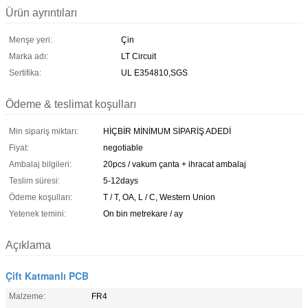
Ürün ayrıntıları
Menşe yeri:
Çin
Marka adı:
LT Circuit
Sertifika:
UL E354810,SGS
Ödeme & teslimat koşulları
Min sipariş miktarı:
HİÇBİR MİNİMUM SİPARİŞ ADEDİ
Fiyat:
negotiable
Ambalaj bilgileri:
20pcs / vakum çanta + ihracat ambalaj
Teslim süresi:
5-12days
Ödeme koşulları:
T / T, OA, L / C, Western Union
Yetenek temini:
On bin metrekare / ay
Açıklama
Çift Katmanlı PCB
Malzeme:
FR4