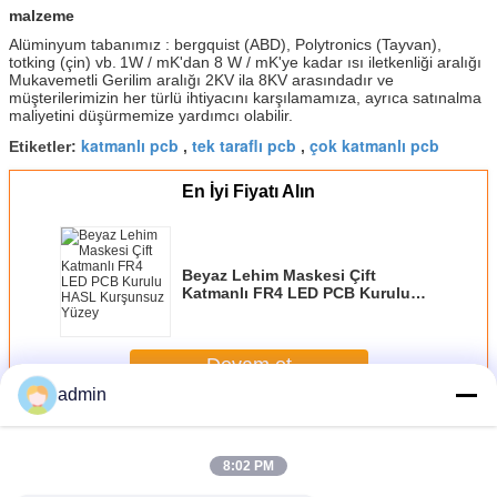
malzeme
Alüminyum tabanımız
:
bergquist
(ABD),
Polytronics (Tayvan),
totking (çin) vb.
1W / mK'dan 8 W / mK'ye kadar ısı iletkenliği aralığı
Mukavemetli Gerilim aralığı 2KV ila 8KV arasındadır ve
müşterilerimizin her türlü ihtiyacını karşılamamıza, ayrıca satınalma
maliyetini düşürmemize yardımcı olabilir.
katmanlı pcb
tek taraflı pcb
çok katmanlı pcb
Etiketler:
,
,
En İyi Fiyatı Alın
Beyaz Lehim Maskesi Çift
Katmanlı FR4 LED PCB Kurulu
HASL Kurşunsuz Yüzey
Devam et
admin
Çift Katmanlı PCB
Daha
8:02 PM