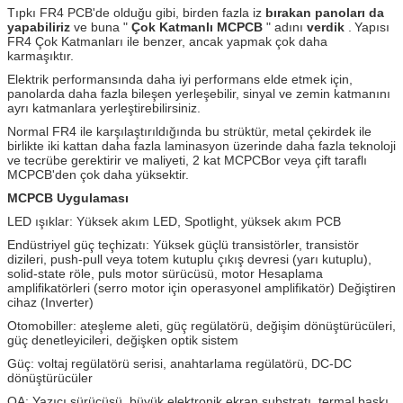
Tıpkı FR4 PCB'de olduğu gibi, birden fazla iz
bırakan panoları da
yapabiliriz
ve buna "
Çok Katmanlı MCPCB
" adını
verdik
.
Yapısı
FR4 Çok Katmanları ile benzer, ancak yapmak çok daha
karmaşıktır.
Elektrik performansında daha iyi performans elde etmek için,
panolarda daha fazla bileşen yerleşebilir, sinyal ve zemin katmanını
ayrı katmanlara yerleştirebilirsiniz.
Normal FR4 ile karşılaştırıldığında bu strüktür, metal çekirdek ile
birlikte iki kattan daha fazla laminasyon üzerinde daha fazla teknoloji
ve tecrübe gerektirir ve maliyeti, 2 kat MCPCBor veya çift taraflı
MCPCB'den çok daha yüksektir.
MCPCB Uygulaması
LED ışıklar: Yüksek akım LED, Spotlight, yüksek akım PCB
Endüstriyel güç teçhizatı: Yüksek güçlü transistörler, transistör
dizileri, push-pull veya totem kutuplu çıkış devresi (yarı kutuplu),
solid-state röle, puls motor sürücüsü, motor Hesaplama
amplifikatörleri (serro motor için operasyonel amplifikatör) Değiştiren
cihaz (Inverter)
Otomobiller: ateşleme aleti, güç regülatörü, değişim dönüştürücüleri,
güç denetleyicileri, değişken optik sistem
Güç: voltaj regülatörü serisi, anahtarlama regülatörü, DC-DC
dönüştürücüler
OA: Yazıcı sürücüsü, büyük elektronik ekran substratı, termal baskı