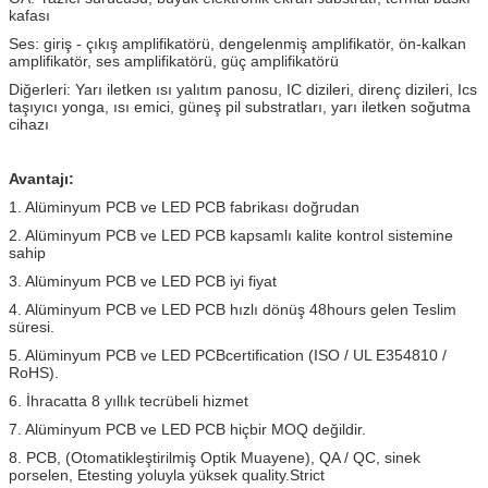
kafası
Ses: giriş - çıkış amplifikatörü, dengelenmiş amplifikatör, ön-kalkan
amplifikatör, ses amplifikatörü, güç amplifikatörü
Diğerleri: Yarı iletken ısı yalıtım panosu, IC dizileri, direnç dizileri, Ics
taşıyıcı yonga, ısı emici, güneş pil substratları, yarı iletken soğutma
cihazı
Avantajı:
1. Alüminyum PCB ve LED PCB fabrikası doğrudan
2. Alüminyum PCB ve LED PCB kapsamlı kalite kontrol sistemine
sahip
3. Alüminyum PCB ve LED PCB iyi fiyat
4. Alüminyum PCB ve LED PCB hızlı dönüş 48hours gelen Teslim
süresi.
5. Alüminyum PCB ve LED PCBcertification (ISO / UL E354810 /
RoHS).
6. İhracatta 8 yıllık tecrübeli hizmet
7. Alüminyum PCB ve LED PCB hiçbir MOQ değildir.
8. PCB, (Otomatikleştirilmiş Optik Muayene), QA / QC, sinek
porselen, Etesting yoluyla yüksek quality.Strict