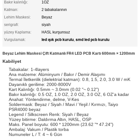
Bakır kalınlığı:
1OZ
Katman:
2 tabakalarının
Lehim Maskesi:
Beyaz
serigrafi:
siyah
yüzey Kaplama:
HASL kurşunsuz
led ışık pcb kurulu
smd led pcb kurulu
Vurgulamak:
,
Beyaz Lehim Maskesi Çift Katmanlı FR4 LED PCB Kartı 600mm × 1200mm
Kabiliyet
Tabakalar: 1-4layers
Ana malzeme: Alüminyum / Bakır / Demir Alaşımı
Termal İletkenlik (dielektrial katman): 0.8, 1.5, 2.0, 3.0 W / mK
Dayanıklı gerilime: 2000-8000V
Kart Kalınlığı: 0.5mm ~ 3.0mm (0.02 "~ 0.12")
Bakır kalınlığı: 0.5 OZ, 1.0 OZ, 2.0 OZ, 3.0 OZ, 6 OZ'a kadar
Anahat: Yönlendirme, delme, V-Kes
Soldermask: Beyaz / Siyah / Mavi / Yeşil / Kırmızı, Taiyo
PSR4000 beyaz
Legend / Silkscreen Renk: Siyah / Beyaz
Yüzey bitirme: Daldırma Altın, HASL, OSP
Maks. Panel boyutu: 600 * 1200mm (23.62 "* 47.24")
Ambalaj: Vakum / Plastik torba
Numuneler L / T: 4 ~ 6 Gün