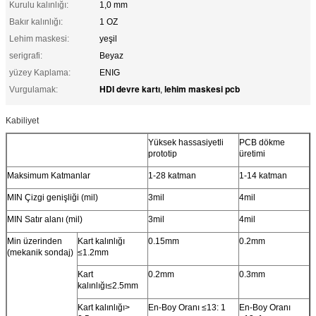
Kurulu kalınlığı:
1,0 mm
Bakır kalınlığı:
1 OZ
Lehim maskesi:
yeşil
serigrafi:
Beyaz
yüzey Kaplama:
ENIG
HDI devre kartı
lehim maskesi pcb
Vurgulamak:
,
Kabiliyet
Yüksek hassasiyetli
PCB dökme
prototip
üretimi
Maksimum Katmanlar
1-28 katman
1-14 katman
MIN Çizgi genişliği (mil)
3mil
4mil
MIN Satır alanı (mil)
3mil
4mil
Min üzerinden
Kart kalınlığı
0.15mm
0.2mm
(mekanik sondaj)
≤1.2mm
Kart
0.2mm
0.3mm
kalınlığı≤2.5mm
Kart kalınlığı>
En-Boy Oranı ≤13: 1
En-Boy Oranı