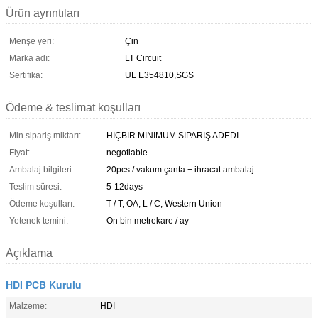
Ürün ayrıntıları
Menşe yeri:
Çin
Marka adı:
LT Circuit
Sertifika:
UL E354810,SGS
Ödeme & teslimat koşulları
Min sipariş miktarı:
HİÇBİR MİNİMUM SİPARİŞ ADEDİ
Fiyat:
negotiable
Ambalaj bilgileri:
20pcs / vakum çanta + ihracat ambalaj
Teslim süresi:
5-12days
Ödeme koşulları:
T / T, OA, L / C, Western Union
Yetenek temini:
On bin metrekare / ay
Açıklama
HDI PCB Kurulu
Malzeme:
HDI