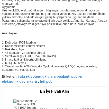
Parmak, OSP, HAL (Daldırma Altın, OSP, Daldırma gümüş, Daldırma Kalay) +
1.0mm <Panel kalınlığı
+/- 0.1mm
Altın parmak
<2.0mm: +/-% 10
1.0mm <Panel
Uygulama
Ürünler, LED, telekomünikasyon, bilgisayar uygulaması, aydınlatma, oyun
Kart kalınlığı> 2,0 mm:
kalınlığı <2.0mm:
makinesi, endüstriyel kontrol, güç, otomobil ve üst düzey tüketici elektroniği gibi
+/-% 8
+/-% 10
yüksek teknoloji endüstrileri gibi geniş bir yelpazede uygulanmaktadır.
Kart kalınlığı> 2,0
Pazarlama çalışmalarını ve gayretini artıracak şekilde, Amerika, Kanada, Avrupa
mm: +/-% 8
ülkelerine, Afrika'ya ve diğer Asya-pasifik ülkelerine ürün ihraç ediliyor
Anahat Toleransı
≤100mm: +/- 0.1mm
≤100mm: +/-
Avantajları
100 <≤300mm: +/-
0.13mm
0.15mm
100 <≤300mm: +/-
> 300mm: +/- 0.2mm
0.15mm
1. Doğrudan PCB fabrikası
> 300mm: +/-
2. Kapsamlı kalite kontrol sistemi
3. Rekabetçi fiyat
0.2mm
4. 48 saatten hızlı teslimat süresi.
5. Sertifikalar (ISO / UL E354810 / RoHS)
Empedans
10 ±%
10 ±%
6. İhracatta 9 yıllık tecrübeli hizmet
7. MOQ / MOV yok.
MIN Lehim maskesi köprüsü
0.08mm
0,10
8. Yüksek kalite. AOI (Otomatik Optik Muayene), QA / QC, uçan porselen,
Etestirme vb. Yoluyla katı
Vias yeteneğini takma
0.25mm - 0.60mm
0.70mm - 1.00mm
yüksek yoğunluklu ara bağlantı pcb'leri
Etiketler:
,
elektronik devre kartı
hdi pcb
,
En İyi Fiyatı Alın