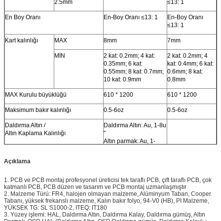
2.5mm
≤13: 1
En Boy Oranı
En-Boy Oranı ≤13: 1
En-Boy Oranı
≤13: 1
Kart kalınlığı
MAX
8mm
7mm
MİN
2 kat: 0.2mm; 4 kat:
2 kat: 0.2mm; 4
0.35mm; 6 kat:
kat: 0.4mm; 6 kat:
0.55mm; 8 kat: 0.7mm;
0.6mm; 8 kat:
10 kat: 0.9mm
0.8mm
MAX Kurulu büyüklüğü
610 * 1200
610 * 1200
Maksimum bakır kalınlığı
0.5-6oz
0.5-6oz
Daldırma Altın /
Daldırma Altın: Au, 1-8u
Altın Kaplama Kalınlığı
"
Altın parmak: Au, 1-
150u "
Altın Kaplama: Au, 1-
Açıklama
150u "
Nikel Kaplama: 50-
1. PCB ve PCB montaj profesyonel üreticisi tek taraflı PCB, çift taraflı PCB, çok
500u "
katmanlı PCB, PCB düzen ve tasarım ve PCB montaj uzmanlaşmıştır
2. Malzeme Türü: FR4, halojen olmayan malzeme, Alüminyum Taban, Cooper
Delik bakır kalınlığı
25um 1mil
25um 1mil
Tabanı, yüksek frekanslı malzeme, Kalın bakır folyo, 94-V0 (HB), PI Malzeme,
YÜKSEK TG: SL S1000-2, ITEQ: IT180
Hata payı
Kart kalınlığı
Kart kalınlığı≤1.0mm:
Kart
3. Yüzey işlemi: HAL, Daldırma Altın, Daldırma Kalay, Daldırma gümüş, Altın
+/- 0.1mm
kalınlığı≤1.0mm: