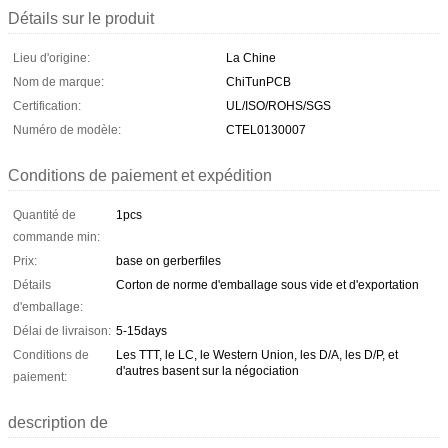
Détails sur le produit
Lieu d'origine:
La Chine
Nom de marque:
ChiTunPCB
Certification:
UL/ISO/ROHS/SGS
Numéro de modèle:
CTEL0130007
Conditions de paiement et expédition
Quantité de
1pcs
commande min:
Prix:
base on gerberfiles
Détails
Corton de norme d'emballage sous vide et d'exportation
d'emballage:
Délai de livraison:
5-15days
Conditions de
Les TTT, le LC, le Western Union, les D/A, les D/P, et
d'autres basent sur la négociation
paiement:
description de