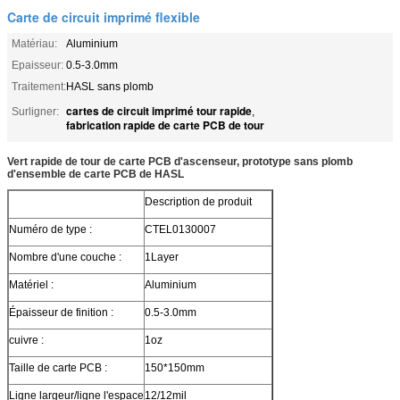
Carte de circuit imprimé flexible
Matériau:
Aluminium
Epaisseur:
0.5-3.0mm
Traitement:
HASL sans plomb
cartes de circuit imprimé tour rapide
Surligner:
,
fabrication rapide de carte PCB de tour
Vert rapide de tour de carte PCB d'ascenseur, prototype sans plomb
d'ensemble de carte PCB de HASL
Description de produit
Numéro de type :
CTEL0130007
Nombre d'une couche :
1Layer
Matériel :
Aluminium
Épaisseur de finition :
0.5-3.0mm
cuivre :
1oz
Taille de carte PCB :
150*150mm
Ligne largeur/ligne l'espace
12/12mil