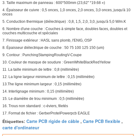
3. Taille maximum de panneau : 600*500mm (23,62" *19.68 »)
4. Épaisseur de cuivre : 0,5 onces, 1,0 onces, 2,0 onces, 3,0 onces, jusqu'à 10
onces
5. Conduction thermique (diélectrique) : 0,8, 1,5, 2,0, 3,0, jusqu'à 5,0 W/m.K
6. Nombre d'une couche : Couches à simple face, doubles faces, doubles et
couches multicouche et spéciales
7. Finissage extérieur : HASL sans plomb, l'ENIG, OSP
8. Épaisseur diélectrique de couche : 50 75 100 125 150 (um)
9. Contour : PunchingStampingRoutingV-Coupe
10. Couleur de masque de soudure : GreenWhiteBlackRedYellow
11. La taille minimum de lettre : 0,8 (millimètre)
12. La ligne largeur minimum de lettre : 0,15 (millimètre)
13.The ligne minimum largeur : 0,15 (millimètre)
14. Interlignage minimum : 0,15 (millimètre)
15. Le diamètre de trou minimum : 0,5 (millimètre)
16. Trous non standard : c-éviers, filetés
17. Format de fichier : GerberProtelPowerpcb EAGLE
Carte PCB rigide de câble
Carte PCB flexible
Étiquettes:
,
,
carte d'ordinateur