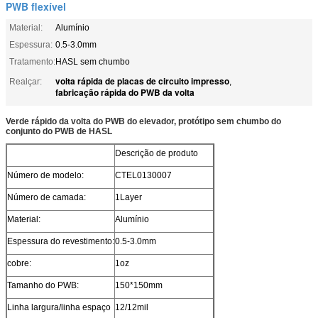
PWB flexível
Material:
Alumínio
Espessura:
0.5-3.0mm
Tratamento:
HASL sem chumbo
volta rápida de placas de circuito impresso
Realçar:
,
fabricação rápida do PWB da volta
Verde rápido da volta do PWB do elevador, protótipo sem chumbo do
conjunto do PWB de HASL
Descrição de produto
Número de modelo:
CTEL0130007
Número de camada:
1Layer
Material:
Alumínio
Espessura do revestimento:
0.5-3.0mm
cobre:
1oz
Tamanho do PWB:
150*150mm
Linha largura/linha espaço
12/12mil