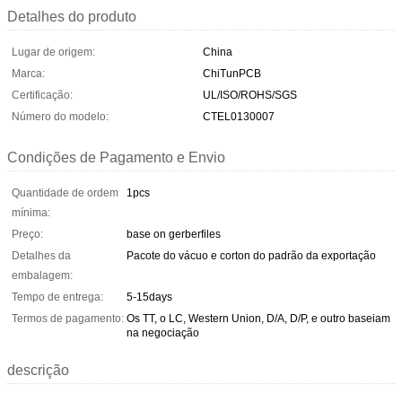
Detalhes do produto
Lugar de origem:
China
Marca:
ChiTunPCB
Certificação:
UL/ISO/ROHS/SGS
Número do modelo:
CTEL0130007
Condições de Pagamento e Envio
Quantidade de ordem
1pcs
mínima:
Preço:
base on gerberfiles
Detalhes da
Pacote do vácuo e corton do padrão da exportação
embalagem:
Tempo de entrega:
5-15days
Termos de pagamento:
Os TT, o LC, Western Union, D/A, D/P, e outro baseiam
na negociação
descrição