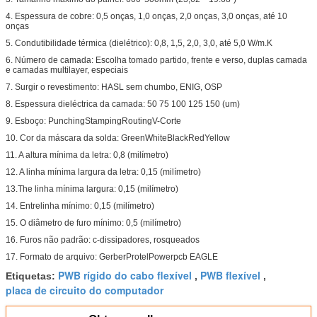
4. Espessura de cobre: 0,5 onças, 1,0 onças, 2,0 onças, 3,0 onças, até 10
onças
5. Condutibilidade térmica (dielétrico): 0,8, 1,5, 2,0, 3,0, até 5,0 W/m.K
6. Número de camada: Escolha tomado partido, frente e verso, duplas camada
e camadas multilayer, especiais
7. Surgir o revestimento: HASL sem chumbo, ENIG, OSP
8. Espessura dieléctrica da camada: 50 75 100 125 150 (um)
9. Esboço: PunchingStampingRoutingV-Corte
10. Cor da máscara da solda: GreenWhiteBlackRedYellow
11. A altura mínima da letra: 0,8 (milímetro)
12. A linha mínima largura da letra: 0,15 (milímetro)
13.The linha mínima largura: 0,15 (milímetro)
14. Entrelinha mínimo: 0,15 (milímetro)
15. O diâmetro de furo mínimo: 0,5 (milímetro)
16. Furos não padrão: c-dissipadores, rosqueados
17. Formato de arquivo: GerberProtelPowerpcb EAGLE
PWB rígido do cabo flexível
PWB flexível
Etiquetas:
,
,
placa de circuito do computador