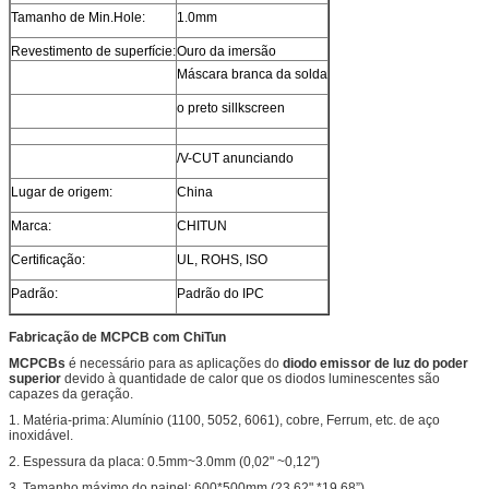
Tamanho de Min.Hole:
1.0mm
Revestimento de superfície:
Ouro da imersão
Máscara branca da solda
o preto sillkscreen
/V-CUT anunciando
Lugar de origem:
China
Marca:
CHITUN
Certificação:
UL, ROHS, ISO
Padrão:
Padrão do IPC
Fabricação de MCPCB com ChiTun
MCPCBs
é necessário para as aplicações do
diodo emissor de luz do poder
superior
devido à quantidade de calor que os diodos luminescentes são
capazes da geração.
1. Matéria-prima: Alumínio (1100, 5052, 6061), cobre, Ferrum, etc. de aço
inoxidável.
2. Espessura da placa: 0.5mm~3.0mm (0,02" ~0,12")
3. Tamanho máximo do painel: 600*500mm (23,62" *19.68”)