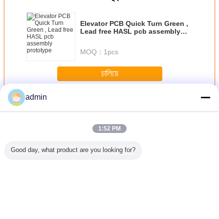
Elevator PCB Quick Turn Green ,
Lead free HASL pcb assembly
prototype
MOQ：
1pcs
চালিয়ে
admin
มีความยืดหยุ่นบอร์ด PCB
มากกว่า
1:52 PM
Good day, what product are you looking for?
กทรอนิกส์
วงจรกาว 3M
ทอง - ชุบยืดหยุ่นเม
แป้นพิมพ์วงจรพิมพ์
คณะกรรม
่มีความ
ยืดหยุ่น PCB
มเบรนสวิทช์บอร์ด
มีความยืดหยุ่น
เธเธฃยืดหย
 FPC คณะ
Board สำหรับ
PCB ด้วยคาร์บอน /
PCB Board
/ FP
มการ
อุตสาหกรรม
เงินหมึกพิมพ์
กำหนดเองด้วย
Controller,
โลหะโดม / ไฟ LED
PET0.125
เปลี่ยนภาษา
อัตโนมัติ
Thai