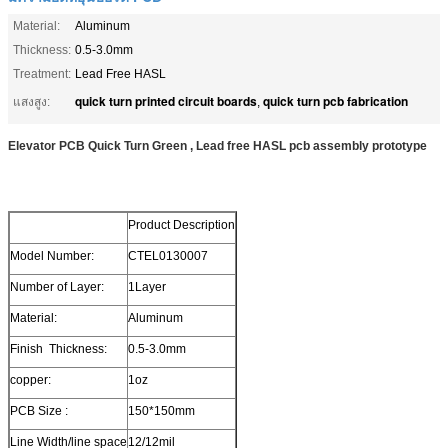
Material:
Aluminum
Thickness:
0.5-3.0mm
Treatment:
Lead Free HASL
quick turn printed circuit boards
quick turn pcb fabrication
แสงสูง:
,
Elevator PCB Quick Turn Green , Lead free HASL pcb assembly prototype
Product Description
Model Number:
CTEL0130007
Number of Layer:
1Layer
Material:
Aluminum
Finish Thickness:
0.5-3.0mm
copper:
1oz
PCB Size :
150*150mm
Line Width/line space
12/12mil