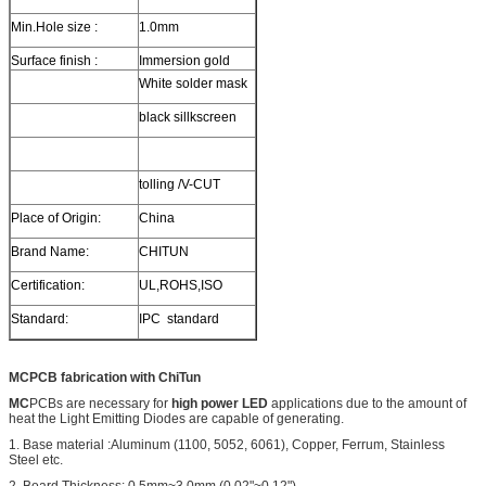
Min.Hole size :
1.0mm
Surface finish :
Immersion gold
White solder mask
black sillkscreen
tolling /V-CUT
Place of Origin:
China
Brand Name:
CHITUN
Certification:
UL,ROHS,ISO
Standard:
IPC standard
MCPCB fabrication with ChiTun
MC
PCBs are necessary for
high power LED
applications due to the amount of
heat the Light Emitting Diodes are capable of generating.
1. Base material :Aluminum (1100, 5052, 6061), Copper, Ferrum, Stainless
Steel etc.
2. Board Thickness: 0.5mm~3.0mm (0.02"~0.12")