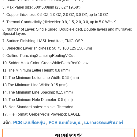
3. Max Panel size: 600*500mm (23.62"*19.68")
4. Copper thickness: 0.5 OZ, 1.0 OZ, 2.0 OZ, 3.0 OZ, up to 10 OZ
5. Thermal Conductivity (dielectric): 0.8, 1.5, 2.0, 3.0, up to 5.0 W/m.K
6. Number of Layer: Single Sided, Double-sided, Double layers and multilayer,
Special layers
7. Surface Finishing: HASL lead free, ENIG, OSP
8. Dielectric Layer Thickness: 50 75 100 125 150 (um)
9. Outline: PunchingStampingRoutingV-Cut
10. Solder Mask Color: GreenWhiteBlackRedYellow
11. The Minimum Letter Height: 0.8 (mm)
12. The Minimum Letter Line Width: 0.15 (mm)
13.The Minimum Line Width: 0.15 (mm)
14. The Minimum Line Spacing: 0.15 (mm)
15. The Minimum Hole Diameter: 0.5 (mm)
16. Non Standard holes: c-sinks, Threaded
17. File Format: GerberProtelPowerpcb EAGLE
PCB แบบยืดหยุ่น
PCB แบบยืดหยุ่น
แผงวงจรคอมพิวเตอร์
แท็ก:
,
,
এর সেরা মূল্য পান