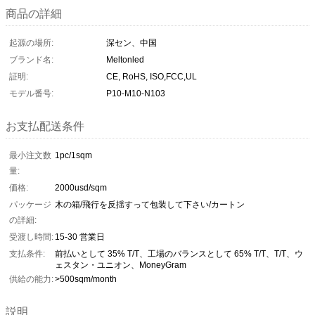
商品の詳細
起源の場所:
深セン、中国
ブランド名:
Meltonled
証明:
CE, RoHS, ISO,FCC,UL
モデル番号:
P10-M10-N103
お支払配送条件
最小注文数
1pc/1sqm
量:
価格:
2000usd/sqm
パッケージ
木の箱/飛行を反揺すって包装して下さい/カートン
の詳細:
受渡し時間:
15-30 営業日
支払条件:
前払いとして 35% T/T、工場のバランスとして 65% T/T、T/T、ウ
ェスタン・ユニオン、MoneyGram
供給の能力:
>500sqm/month
説明