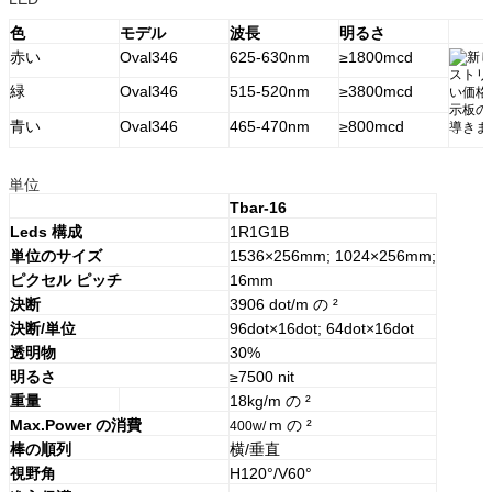
色
モデル
波長
明るさ
赤い
Oval346
625-630nm
≥1800mcd
緑
Oval346
515-520nm
≥3800mcd
青い
Oval346
465-470nm
≥800mcd
単位
Tbar-16
Leds 構成
1R1G1B
単位のサイズ
1536×256mm; 1024×256mm;
ピクセル ピッチ
16mm
決断
3906 dot/m の ²
決断/単位
96dot×16dot; 64dot×16dot
透明物
30%
明るさ
≥7500 nit
重量
18kg/m の ²
Max.Power の消費
m の ²
400w/
棒の順列
横/垂直
視野角
H120°/V60°