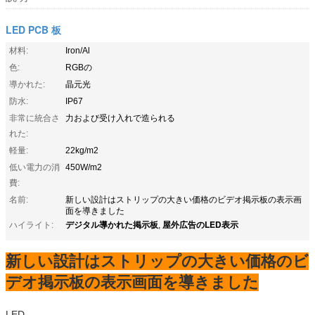
LED PCB 板
材料:
Iron/Al
色:
RGBの
導かれた:
晶元光
防水:
IP67
非常に統合さ
力および受け入れで造られる
れた:
軽量:
22kg/m2
低い電力の消
450W/m2
費:
名前:
新しい設計はストリップの大きい価格のビデオ掲示板の表示画
面を導きました
デジタル導かれた掲示板
屋外広告のLED表示
ハイライト:
,
新しい設計はストリップの大きい価格のビ
デオ掲示板の表示画面を導きました
LED