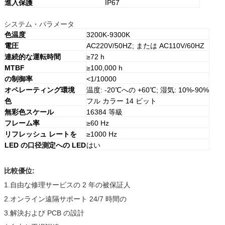
進入保護
IP67
システム・パラメータ
色温度
3200K-9300K
電圧
AC220V/50HZ; または AC110V/60HZ
連続的な運転時間
≥72 h
MTBF
≥100,000 h
の制御率
<1/10000
オペレーティング環境
温度: -20℃への +60℃; 湿気: 10%-90%
色
フル カラー 14 ビット
無彩色スケール
16384 等級
フレーム率
≥60 Hz
リフレッシュ レートを
≥1000 Hz
LED の口径測定への LED
はい
比較優位:
1.自由な修理サービスの 2 年の被保証人
2.オンライン遠隔サポート 24/7 時間の
3.解決および PCB の設計