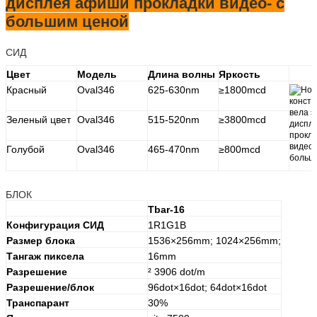
дисплея афиши прокладки видео- с
большим ценой
СИД
Цвет
Модель
Длина волны
Яркость
Красный
Oval346
625-630nm
≥1800mcd
Зеленый цвет
Oval346
515-520nm
≥3800mcd
Голубой
Oval346
465-470nm
≥800mcd
БЛОК
Tbar-16
Конфигурация СИД
1R1G1B
Размер блока
1536×256mm; 1024×256mm;
Тангаж пиксела
16mm
Разрешение
² 3906 dot/m
Разрешение/блок
96dot×16dot; 64dot×16dot
Транспарант
30%