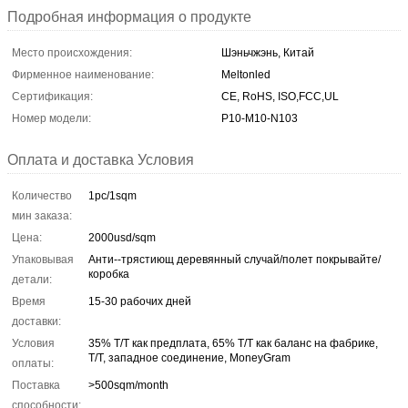
Подробная информация о продукте
Место происхождения:
Шэньчжэнь, Китай
Фирменное наименование:
Meltonled
Сертификация:
CE, RoHS, ISO,FCC,UL
Номер модели:
P10-M10-N103
Оплата и доставка Условия
Количество
1pc/1sqm
мин заказа:
Цена:
2000usd/sqm
Упаковывая
Анти--трястиющ деревянный случай/полет покрывайте/
коробка
детали:
Время
15-30 рабочих дней
доставки:
Условия
35% T/T как предплата, 65% T/T как баланс на фабрике,
T/T, западное соединение, MoneyGram
оплаты:
Поставка
>500sqm/month
способности: