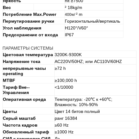
Яркость
nit ≥7500
Вес
² 18kg/m
Потребление Max.Power
² m
400w/
Пермутирование ручки
Горизонтальный/вертикаль
Угол наблюдения
H120°/V60°
Предохранение от входа
IP67
ПАРАМЕТРЫ СИСТЕМЫ
Цветовая температура
3200K-9300K
Напряжение тока
AC220V/50HZ; или AC110V/60HZ
непрерывные часы
≥72 h
operating
MTBF
≥100,000 h
Тариф Вне--
<1/10000
Управления
Оперативная среда
Температура: -20℃ к +60℃;
Влажность: 10%-90%
Цветы
Цвет 14 битов полный
Серый маштаб
ранг 16384
Частота кадров
≥60 Hz
Обновленный тариф
≥1000 Hz
СИД к тарировке СИД
Да