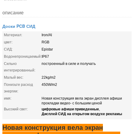
описание
Доски PCB СИД
Материал:
Iron/Al
цвет:
RGB
СИД:
Epistar
Водонепроницаемый:
IP67
Сильно
построенный в силе и получать
интегрированный:
Малый вес:
22kg/m2
Понизьте расход
450W/m2
энергии:
имя:
Новая конструкция вела экран дисплея афиши
прокладки видео- с большим ценой
цифровые афиши приведенные
Высокий свет:
,
Дисплей СИД на открытом воздухе рекламы
Новая конструкция вела экран